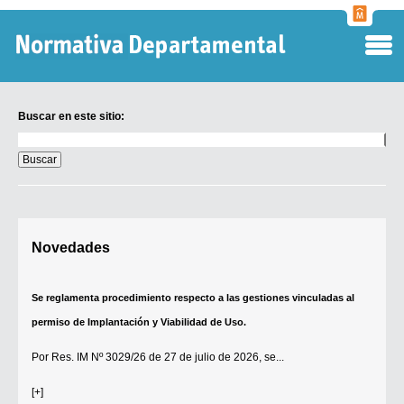
Normati
Departa
Buscar en este sitio:
Buscar
en
este
sitio:
Digesto Departamental
Novedades
TOBEFU
TOTID
Se reglamenta procedimiento respecto a las gestiones vinculadas al
Régimen Punitivo Departamental
permiso de Implantación y Viabilidad de Uso.
Buscar fuentes
Por
Res. IM Nº 3029/26
de 27 de julio de 2026, se...
Contacto
[+]