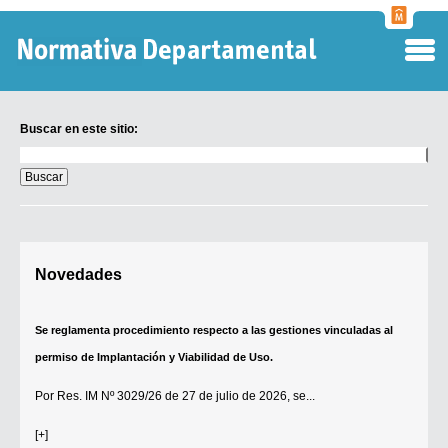
Normati
Departa
Buscar en este sitio:
Buscar
en
este
sitio:
Digesto Departamental
Novedades
TOBEFU
TOTID
Se reglamenta procedimiento respecto a las gestiones vinculadas al
Régimen Punitivo Departamental
permiso de Implantación y Viabilidad de Uso.
Buscar fuentes
Por
Res. IM Nº 3029/26
de 27 de julio de 2026, se...
Contacto
[+]