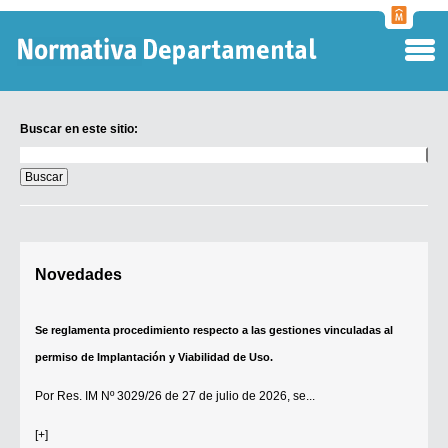
Normati
Departa
Buscar en este sitio:
Buscar
en
este
sitio:
Digesto Departamental
Novedades
TOBEFU
TOTID
Se reglamenta procedimiento respecto a las gestiones vinculadas al
permiso de Implantación y Viabilidad de Uso.
Régimen Punitivo Departamental
Buscar fuentes
Por
Res. IM Nº 3029/26
de 27 de julio de 2026, se...
Contacto
[+]