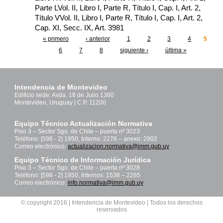
Parte LVol. II, Libro I, Parte R, Título I, Cap. I, Art. 2,
Título VVol. II, Libro I, Parte R, Título I, Cap. I, Art. 2,
Cap. XI, Secc. IX, Art. 3981
« primero
‹ anterior
1
2
3
4
5
Páginas
6
7
8
siguiente ›
última »
Intendencia de Montevideo
Edificio sede: Avda. 18 de Julio 1360
Montevideo, Uruguay | C.P. 11200
Equipo Técnico Actualización Normativa
Piso 3 – Sector Sgo. de Chile – puerta nº 3023
Teléfono: [598 - 2] 1950, Interno: 2276 – anexo: 2902
Correo electrónico:
actualizacion.normativa@imm.gub.uy
Equipo Técnico de Información Jurídica
Piso 3 – Sector Sgo. de Chile – puerta nº 3028
Teléfono: [598 - 2] 1950, Internos: 1538 – 2265
Correo electrónico:
info.normativa@imm.gub.uy
© copyright 2016 | Intendencia de Montevideo | Todos los derechos
reservados