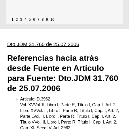
Se establece que estarán exonerados del pago de tasas y sellados los
1
2
3
4
5
6
7
8
9
10
establecimientos que soliciten el reconocimiento como Espacio Cultural
Independiente (ECI)
Por...
Dto.JDM 31.760 de 25.07.2006
[+]
Referencias hacia atrás
desde Fuente en Artículo
para Fuente: Dto.JDM 31.760
de 25.07.2006
Articulo:
D.3962
Vol. XVVol. II, Libro I, Parte R, Título I, Cap. I, Art. 2,
Libro XVVol. II, Libro I, Parte R, Título I, Cap. I, Art. 2,
Parte LVol. II, Libro I, Parte R, Título I, Cap. I, Art. 2,
Título VVol. II, Libro I, Parte R, Título I, Cap. I, Art. 2,
Cap. XI, Secc. V, Art. 3962