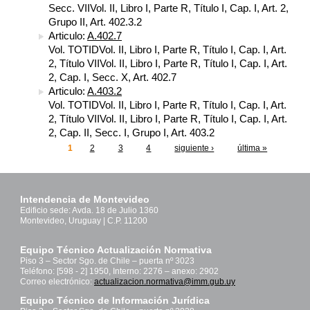
Secc. VIIVol. II, Libro I, Parte R, Título I, Cap. I, Art. 2,
Grupo II, Art. 402.3.2
Articulo:
A.402.7
Vol. TOTIDVol. II, Libro I, Parte R, Título I, Cap. I, Art.
2, Título VIIVol. II, Libro I, Parte R, Título I, Cap. I, Art.
2, Cap. I, Secc. X, Art. 402.7
Articulo:
A.403.2
Vol. TOTIDVol. II, Libro I, Parte R, Título I, Cap. I, Art.
2, Título VIIVol. II, Libro I, Parte R, Título I, Cap. I, Art.
2, Cap. II, Secc. I, Grupo I, Art. 403.2
1
2
3
4
siguiente ›
última »
Páginas
Intendencia de Montevideo
Edificio sede: Avda. 18 de Julio 1360
Montevideo, Uruguay | C.P. 11200
Equipo Técnico Actualización Normativa
Piso 3 – Sector Sgo. de Chile – puerta nº 3023
Teléfono: [598 - 2] 1950, Interno: 2276 – anexo: 2902
Correo electrónico:
actualizacion.normativa@imm.gub.uy
Equipo Técnico de Información Jurídica