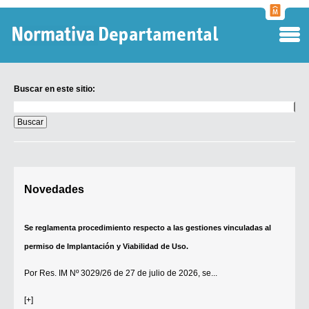
Normati
Departa
Buscar en este sitio:
Buscar
en
este
sitio:
Digesto Departamental
Novedades
TOBEFU
TOTID
Se reglamenta procedimiento respecto a las gestiones vinculadas al
Régimen Punitivo Departamental
permiso de Implantación y Viabilidad de Uso.
Buscar fuentes
Por
Res. IM Nº 3029/26
de 27 de julio de 2026, se...
Contacto
[+]