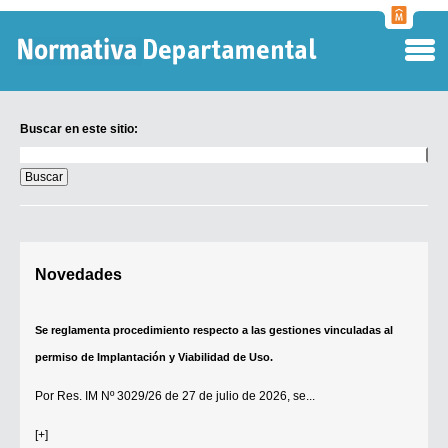
Normati
Departa
Buscar en este sitio:
Buscar
en
este
sitio:
Digesto Departamental
Novedades
TOBEFU
TOTID
Se reglamenta procedimiento respecto a las gestiones vinculadas al
Régimen Punitivo Departamental
permiso de Implantación y Viabilidad de Uso.
Buscar fuentes
Por
Res. IM Nº 3029/26
de 27 de julio de 2026, se...
Contacto
[+]