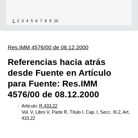
1
2
3
4
5
6
7
8
9
10
Res.IMM 4576/00 de 08.12.2000
Referencias hacia atrás
desde Fuente en Artículo
para Fuente: Res.IMM
4576/00 de 08.12.2000
Articulo:
R.433.22
Vol. V, Libro V, Parte R, Título I, Cap. I, Secc. III.2, Art.
433.22