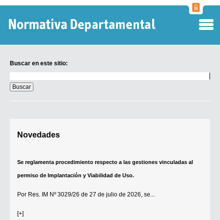
Normati
Departa
Buscar en este sitio:
Buscar
en
este
sitio:
Digesto Departamental
Novedades
TOBEFU
TOTID
Se reglamenta procedimiento respecto a las gestiones vinculadas al
Régimen Punitivo Departamental
permiso de Implantación y Viabilidad de Uso.
Buscar fuentes
Por
Res. IM Nº 3029/26
de 27 de julio de 2026, se...
Contacto
[+]