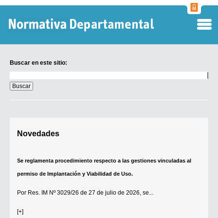
Normati
Departa
Buscar en este sitio:
Buscar
en
este
sitio:
Digesto Departamental
Novedades
TOBEFU
TOTID
Se reglamenta procedimiento respecto a las gestiones vinculadas al
Régimen Punitivo Departamental
permiso de Implantación y Viabilidad de Uso.
Buscar fuentes
Por
Res. IM Nº 3029/26
de 27 de julio de 2026, se...
Contacto
[+]