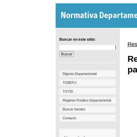
Buscar en este sitio:
Res
Buscar
en
Re
este
sitio:
pa
Digesto Departamental
TOBEFU
TOTID
Régimen Punitivo Departamental
Buscar fuentes
Contacto