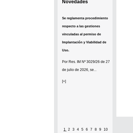
Novedades
Se reglamenta procedimiento
respecto a las gestiones
vinculadas al permiso de
Implantación y Viabilidad de
Uso.
Por
Res. IM Nº 3029/26
de 27
de julio de 2026, se...
[+]
1
2
3
4
5
6
7
8
9
10