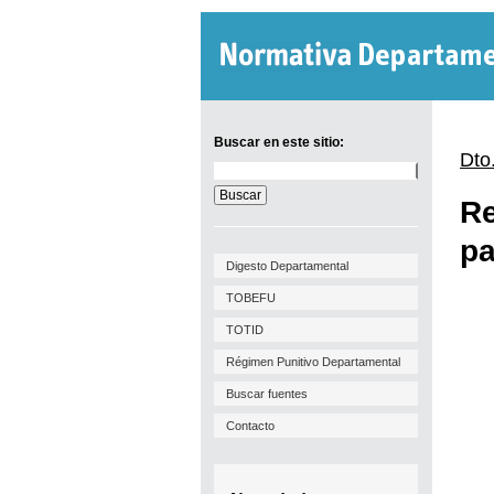
Buscar en este sitio:
Dto
Buscar
en
Re
este
sitio:
pa
Digesto Departamental
TOBEFU
TOTID
Régimen Punitivo Departamental
Buscar fuentes
Contacto