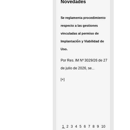
Novedades
Se reglamenta procedimiento
respecto a las gestiones
vinculadas al permiso de
Implantación y Viabilidad de
Uso.
Por
Res. IM Nº 3029/26
de 27
de julio de 2026, se...
[+]
1
2
3
4
5
6
7
8
9
10