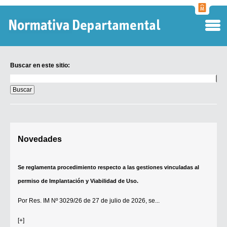
Normati
Departa
Buscar en este sitio:
Buscar
en
este
sitio:
Digesto Departamental
Novedades
TOBEFU
TOTID
Se reglamenta procedimiento respecto a las gestiones vinculadas al
Régimen Punitivo Departamental
permiso de Implantación y Viabilidad de Uso.
Buscar fuentes
Por
Res. IM Nº 3029/26
de 27 de julio de 2026, se...
Contacto
[+]