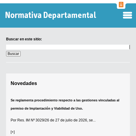
Normati
Departa
Buscar en este sitio:
Buscar
en
este
sitio:
Digesto Departamental
Novedades
TOBEFU
TOTID
Se reglamenta procedimiento respecto a las gestiones vinculadas al
Régimen Punitivo Departamental
permiso de Implantación y Viabilidad de Uso.
Buscar fuentes
Por
Res. IM Nº 3029/26
de 27 de julio de 2026, se...
Contacto
[+]