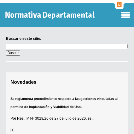
Normati
Departa
Buscar en este sitio:
Buscar
en
este
sitio:
Digesto Departamental
Novedades
TOBEFU
TOTID
Se reglamenta procedimiento respecto a las gestiones vinculadas al
Régimen Punitivo Departamental
permiso de Implantación y Viabilidad de Uso.
Buscar fuentes
Por
Res. IM Nº 3029/26
de 27 de julio de 2026, se...
Contacto
[+]