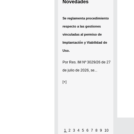
Novedades
Se reglamenta procedimiento
respecto a las gestiones
vinculadas al permiso de
Implantación y Viabilidad de
Uso.
Por
Res. IM Nº 3029/26
de 27
de julio de 2026, se...
[+]
1
2
3
4
5
6
7
8
9
10