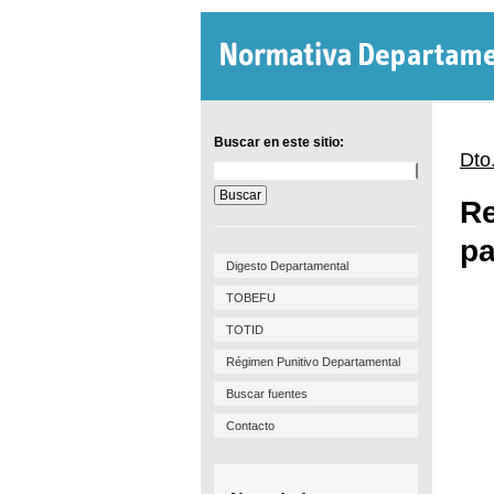
Buscar en este sitio:
Dto
Buscar
en
Re
este
sitio:
pa
Digesto Departamental
TOBEFU
TOTID
Régimen Punitivo Departamental
Buscar fuentes
Contacto