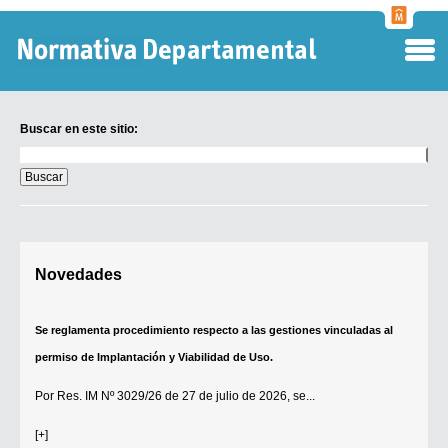
Normati
Departa
Buscar en este sitio:
Buscar
en
este
sitio:
Digesto Departamental
Novedades
TOBEFU
TOTID
Se reglamenta procedimiento respecto a las gestiones vinculadas al
Régimen Punitivo Departamental
permiso de Implantación y Viabilidad de Uso.
Buscar fuentes
Por
Res. IM Nº 3029/26
de 27 de julio de 2026, se...
Contacto
[+]