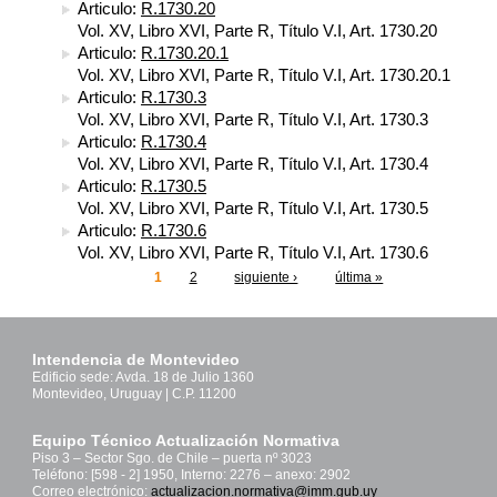
Articulo:
R.1730.20
Vol. XV, Libro XVI, Parte R, Título V.I, Art. 1730.20
Articulo:
R.1730.20.1
Vol. XV, Libro XVI, Parte R, Título V.I, Art. 1730.20.1
Articulo:
R.1730.3
Vol. XV, Libro XVI, Parte R, Título V.I, Art. 1730.3
Articulo:
R.1730.4
Vol. XV, Libro XVI, Parte R, Título V.I, Art. 1730.4
Articulo:
R.1730.5
Vol. XV, Libro XVI, Parte R, Título V.I, Art. 1730.5
Articulo:
R.1730.6
Vol. XV, Libro XVI, Parte R, Título V.I, Art. 1730.6
1
2
siguiente ›
última »
Páginas
Intendencia de Montevideo
Edificio sede: Avda. 18 de Julio 1360
Montevideo, Uruguay | C.P. 11200
Equipo Técnico Actualización Normativa
Piso 3 – Sector Sgo. de Chile – puerta nº 3023
Teléfono: [598 - 2] 1950, Interno: 2276 – anexo: 2902
Correo electrónico:
actualizacion.normativa@imm.gub.uy