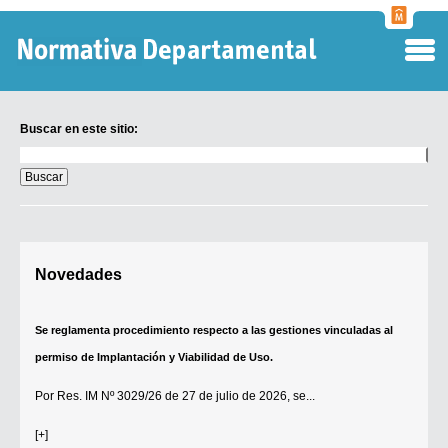
Normati
Departa
Buscar en este sitio:
Buscar
en
este
sitio:
Digesto Departamental
Novedades
TOBEFU
TOTID
Se reglamenta procedimiento respecto a las gestiones vinculadas al
Régimen Punitivo Departamental
permiso de Implantación y Viabilidad de Uso.
Buscar fuentes
Por
Res. IM Nº 3029/26
de 27 de julio de 2026, se...
Contacto
[+]