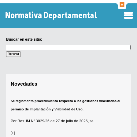
Normati
Departa
Buscar en este sitio:
Buscar
en
este
sitio:
Digesto Departamental
Novedades
TOBEFU
TOTID
Se reglamenta procedimiento respecto a las gestiones vinculadas al
Régimen Punitivo Departamental
permiso de Implantación y Viabilidad de Uso.
Buscar fuentes
Por
Res. IM Nº 3029/26
de 27 de julio de 2026, se...
Contacto
[+]