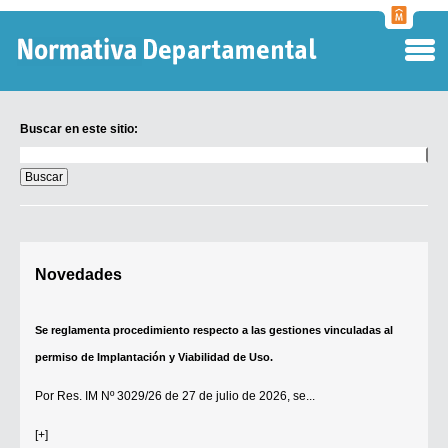
Normati
Departa
Buscar en este sitio:
Buscar
en
este
sitio:
Digesto Departamental
Novedades
TOBEFU
TOTID
Se reglamenta procedimiento respecto a las gestiones vinculadas al
Régimen Punitivo Departamental
permiso de Implantación y Viabilidad de Uso.
Buscar fuentes
Por
Res. IM Nº 3029/26
de 27 de julio de 2026, se...
Contacto
[+]