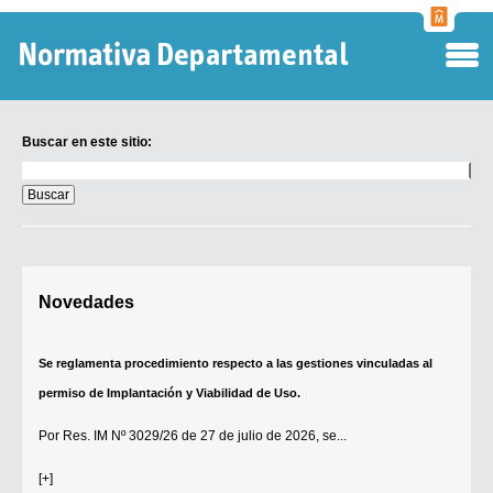
Normati
Departa
Buscar en este sitio:
Buscar
en
este
sitio:
Digesto Departamental
Novedades
TOBEFU
TOTID
Se reglamenta procedimiento respecto a las gestiones vinculadas al
Régimen Punitivo Departamental
permiso de Implantación y Viabilidad de Uso.
Buscar fuentes
Por
Res. IM Nº 3029/26
de 27 de julio de 2026, se...
Contacto
[+]