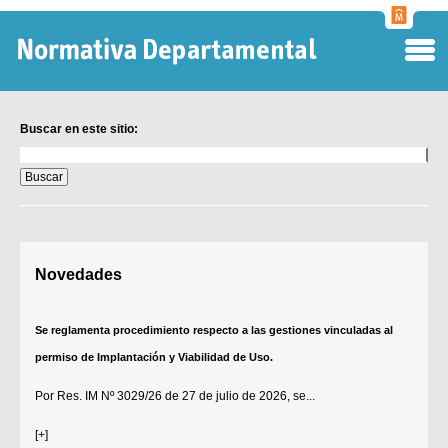
Normati
Departa
Buscar en este sitio:
Buscar
en
este
sitio:
Digesto Departamental
Novedades
TOBEFU
TOTID
Se reglamenta procedimiento respecto a las gestiones vinculadas al
Régimen Punitivo Departamental
permiso de Implantación y Viabilidad de Uso.
Buscar fuentes
Por
Res. IM Nº 3029/26
de 27 de julio de 2026, se...
Contacto
[+]