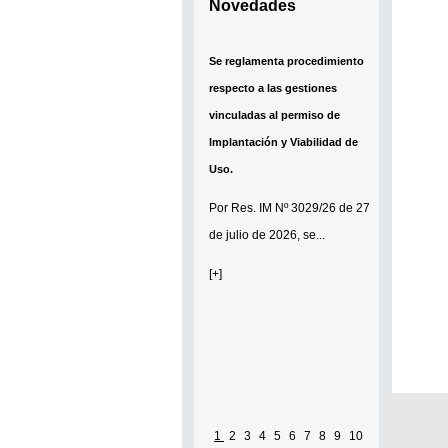
Novedades
Se reglamenta procedimiento
respecto a las gestiones
vinculadas al permiso de
Implantación y Viabilidad de
Uso.
Por
Res. IM Nº 3029/26
de 27
de julio de 2026, se...
[+]
1
2
3
4
5
6
7
8
9
10