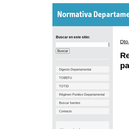
Buscar en este sitio:
Dto
Buscar
en
Re
este
sitio:
pa
Digesto Departamental
TOBEFU
TOTID
Régimen Punitivo Departamental
Buscar fuentes
Contacto