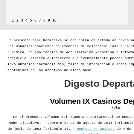
1
2
3
4
5
6
7
8
9
10
La presente Base Normativa se encuentra en estado de revisió
Los usuarios convienen en exonerar de responsabilidad a la I
Jurídica, Equipo Técnico de Actualización Normativa e Inform
perjuicio, directo o indirecto que eventualmente puedan sufr
involuntarias inexactitudes, falta de información o datos im
contenidos en los archivos de dicha base.
Digesto Depar
Volumen IX Casinos De
Nota:
En el presente Volumen del Digesto Departamental se encue
Poder Ejecutivo: - Decreto de 31 de agosto de 1915 (artícul
de junio de 1993 (artículo 1). -
Decreto Nº 351/996
de 4 de 