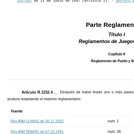
205/997
de 12 de junio de 1997 (artículo 1). -
Decreto 
Parte Reglamen
Título I
Reglamentos de Juegos
Capítulo II
Reglamento de Punto y 
Artículo R.1152.4 ._
Después de haber tirado uno o más pases 
postura respetando el máximo reglamentario.
Fuente
Res.IMM 5148/02 de 30.12.2002
num. 1
Res.IMM 5698/91 de 07.10.1991
num. 38