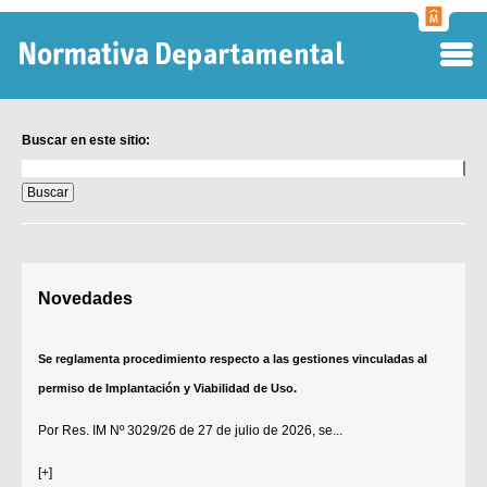
Normati
Departa
Buscar en este sitio:
Buscar
en
este
sitio:
Digesto Departamental
Novedades
TOBEFU
TOTID
Se reglamenta procedimiento respecto a las gestiones vinculadas al
Régimen Punitivo Departamental
permiso de Implantación y Viabilidad de Uso.
Buscar fuentes
Por
Res. IM Nº 3029/26
de 27 de julio de 2026, se...
Contacto
[+]