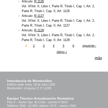
Articulo:
R.1126
Vol. IXVol. II, Libro I, Parte R, Título I, Cap. I, Art. 2,
Parte R, Título I, Cap. II, Art. 1126
Articulo:
R.1127
Vol. IXVol. II, Libro I, Parte R, Título I, Cap. I, Art. 2,
Parte R, Título I, Cap. II, Art. 1127
Articulo:
R.1128
Vol. IXVol. II, Libro I, Parte R, Título I, Cap. I, Art. 2,
Parte R, Título I, Cap. II, Art. 1128
1
2
3
4
5
6
siguiente ›
Páginas
último »
más
Intendencia de Montevideo
Edificio sede: Avda. 18 de Julio 1360
Montevideo, Uruguay | C.P. 11200
Equipo Técnico Actualización Normativa
Piso 3 – Sector Sgo. de Chile – puerta nº 3023
Teléfono: [598 - 2] 1950, Interno: 2276 – anexo: 2902