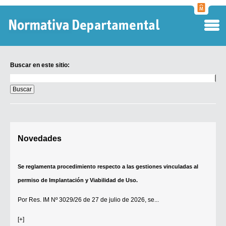
Normati
Departa
Buscar en este sitio:
Buscar
en
este
sitio:
Digesto Departamental
Novedades
TOBEFU
TOTID
Se reglamenta procedimiento respecto a las gestiones vinculadas al
Régimen Punitivo Departamental
permiso de Implantación y Viabilidad de Uso.
Buscar fuentes
Por
Res. IM Nº 3029/26
de 27 de julio de 2026, se...
Contacto
[+]