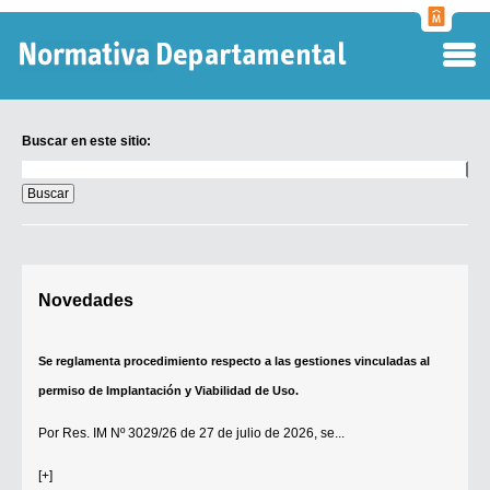
Normati
Departa
Buscar en este sitio:
Buscar
en
este
sitio:
Digesto Departamental
Novedades
TOBEFU
TOTID
Se reglamenta procedimiento respecto a las gestiones vinculadas al
Régimen Punitivo Departamental
permiso de Implantación y Viabilidad de Uso.
Buscar fuentes
Por
Res. IM Nº 3029/26
de 27 de julio de 2026, se...
Contacto
[+]