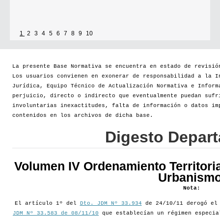
1
2
3
4
5
6
7
8
9
10
La presente Base Normativa se encuentra en estado de revisió
Los usuarios convienen en exonerar de responsabilidad a la I
Jurídica, Equipo Técnico de Actualización Normativa e Inform
perjuicio, directo o indirecto que eventualmente puedan sufr
involuntarias inexactitudes, falta de información o datos im
contenidos en los archivos de dicha base.
Digesto Depar
Volumen IV Ordenamiento Territoria
Urbanismo
Nota:
El artículo 1º del
Dto. JDM Nº 33.934
de 24/10/11 derogó e
JDM Nº 33.583 de 08/11/10
que establecían un régimen especia