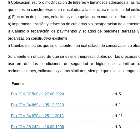
f) Colocación, retiro o modificación de letreros y luminosos adosados a las 
que no estén constructivamente vinculados a la estructura resistente del edific
g) Ejecución de pinturas, enlucidos y empapelados en muros exteriores e interi
h) Impermeabilización y refacción de cubiertas sin incorporación de elementos
i) Cambio o reparación de pavimentos y solados de balcones, terrazas y
organización constructiva existente.
j) Cambio de techos que se encuentren en mal estado de conservación u otras
Solamente en el caso de que se estimen imprescindibles por las precarias co
uso en debidas condiciones de seguridad e higiene, se admitirán ot
recimentaciones, enllavados y obras similares, siempre que ellos no tengan el
Fuente
Dto.JDM 37.508 de 27.08.2020
art. 5
Dto.JDM 34.889 de 05.12.2013
art. 1
Dto.JDM 34.870 de 25.11.2013
art. 11
Dto.JDM 28.242 de 16.09.1998
art. 3