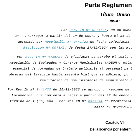
Parte Reglamen
Título Único
Nota:
Por
Res. IM Nº 0274/25
, en su nume
1º-. Prorrogar a partir del 1º de enero y hasta el 31 de
aprobado por
Resolución Nº 0441/23
de fecha 19/01/2023,
Resolución Nº 0973/24
de fecha 27/02/2024 con las mod
Por
Res. IM Nº 4716/24
de 6/11/2024 se aprobó el texto d
Asociación de Empleados y Obreros Municipales (ADEOM), esta
especial de jornadas de trabajo aplicable al personal per
obreras del Servicio Mantenimiento Vial que se adhiera, por
realización de una instancia de seguimiento 
Por Res.IM Nº
0441/23
de 19/01/2023 se aprobó un régimen de 
Locomoción, que comienza a regir a partir del 1º de enero 
término de 1 (un) año. Por Res.IM Nº
0973/24
de 27/02/2024 
hasta el 31/12/202
Capítulo VII
De la licencia por enfer