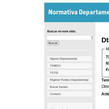
Buscar en este sitio:
Buscar
Dt
en
este
I
sitio:
T
Digesto Departamental
N
TOBEFU
F
TOTID
Tem
Régimen Punitivo Departamental
Obli
Buscar fuentes
Artí
Contacto