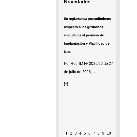
Novedades
Se reglamenta procedimiento
respecto a las gestiones
vinculadas al permiso de
Implantación y Viabilidad de
Uso.
Por
Res. IM Nº 3029/26
de 27
de julio de 2026, se...
[+]
1
2
3
4
5
6
7
8
9
10