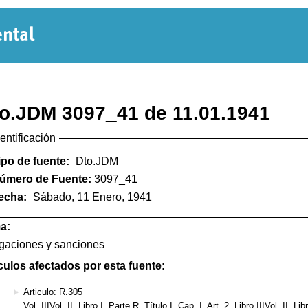
Normativa
Departamental
o.JDM 3097_41 de 11.01.1941
dentificación
ipo de fuente:
Dto.JDM
úmero de Fuente:
3097_41
echa:
Sábado, 11 Enero, 1941
a:
gaciones y sanciones
culos afectados por esta fuente:
Articulo:
R.305
Vol. IIIVol. II, Libro I, Parte R, Título I, Cap. I, Art. 2, Libro IIIVol. II, Li