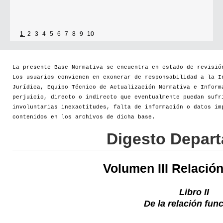
1
2
3
4
5
6
7
8
9
10
La presente Base Normativa se encuentra en estado de revisió
Los usuarios convienen en exonerar de responsabilidad a la I
Jurídica, Equipo Técnico de Actualización Normativa e Inform
perjuicio, directo o indirecto que eventualmente puedan sufr
involuntarias inexactitudes, falta de información o datos im
contenidos en los archivos de dicha base.
Digesto Depar
Volumen III Relació
Libro II
De la relación fun