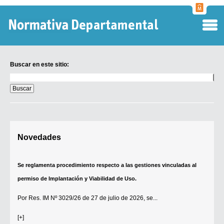
Normati
Departa
Buscar en este sitio:
Buscar
en
este
sitio:
Digesto Departamental
Novedades
TOBEFU
TOTID
Se reglamenta procedimiento respecto a las gestiones vinculadas al
Régimen Punitivo Departamental
permiso de Implantación y Viabilidad de Uso.
Buscar fuentes
Por
Res. IM Nº 3029/26
de 27 de julio de 2026, se...
Contacto
[+]