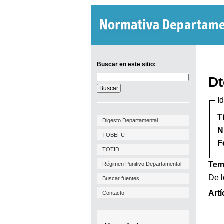
Buscar en este sitio:
Buscar
Dt
en
este
I
sitio:
T
Digesto Departamental
N
TOBEFU
F
TOTID
Tem
Régimen Punitivo Departamental
De l
Buscar fuentes
Artí
Contacto