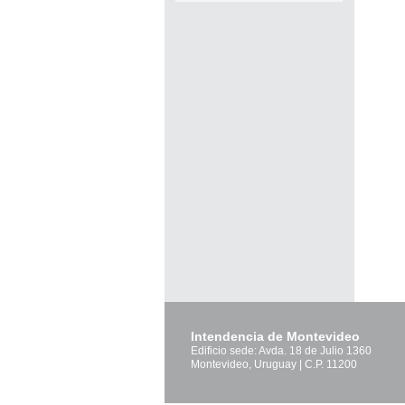
Pág
Intendencia de Montevideo
Edificio sede: Avda. 18 de Julio 1360
Montevideo, Uruguay | C.P. 11200