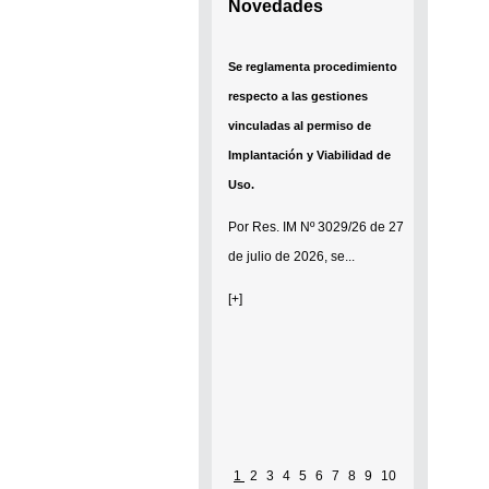
Novedades
Se reglamenta procedimiento
respecto a las gestiones
vinculadas al permiso de
Implantación y Viabilidad de
Uso.
Por
Res. IM Nº 3029/26
de 27
de julio de 2026, se...
[+]
1
2
3
4
5
6
7
8
9
10