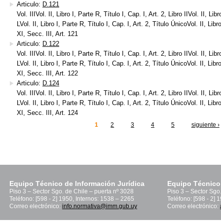
Articulo:
D.121
Vol. IIIVol. II, Libro I, Parte R, Título I, Cap. I, Art. 2, Libro IIVol. II, Lib
LVol. II, Libro I, Parte R, Título I, Cap. I, Art. 2, Título ÚnicoVol. II, Libr
XI, Secc. III, Art. 121
Articulo:
D.122
Vol. IIIVol. II, Libro I, Parte R, Título I, Cap. I, Art. 2, Libro IIVol. II, Lib
LVol. II, Libro I, Parte R, Título I, Cap. I, Art. 2, Título ÚnicoVol. II, Libr
XI, Secc. III, Art. 122
Articulo:
D.124
Vol. IIIVol. II, Libro I, Parte R, Título I, Cap. I, Art. 2, Libro IIVol. II, Lib
LVol. II, Libro I, Parte R, Título I, Cap. I, Art. 2, Título ÚnicoVol. II, Libr
XI, Secc. III, Art. 124
1
2
3
4
5
siguiente ›
inas
Equipo Técnico de Información Jurídica
Equipo Técnico
Piso 3 – Sector Sgo. de Chile – puerta nº 3028
Piso 3 – Sector Sgo
Teléfono: [598 - 2] 1950, Internos: 1538 – 2265
Teléfono: [598 - 2] 
Correo electrónico:
info.normativa@imm.gub.uy
Correo electrónico: