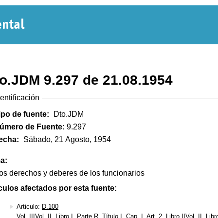
Normativa
Departamental
o.JDM 9.297 de 21.08.1954
dentificación
ipo de fuente:
Dto.JDM
úmero de Fuente:
9.297
echa:
Sábado, 21 Agosto, 1954
a:
os derechos y deberes de los funcionarios
culos afectados por esta fuente:
Articulo:
D.100
Vol. IIIVol. II, Libro I, Parte R, Título I, Cap. I, Art. 2, Libro IIVol. II, Lib