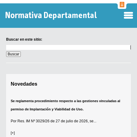
Normati
Departa
Buscar en este sitio:
Buscar
en
este
sitio:
Digesto Departamental
Novedades
TOBEFU
TOTID
Se reglamenta procedimiento respecto a las gestiones vinculadas al
Régimen Punitivo Departamental
permiso de Implantación y Viabilidad de Uso.
Buscar fuentes
Por
Res. IM Nº 3029/26
de 27 de julio de 2026, se...
Contacto
[+]