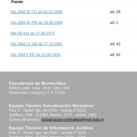
Fuente
Dto.JDM 32.711 de 02.02.2009
art. 29
Dto.JDM 26.795 de 28.08.1995
art. 1
Dto.PE 641 de 17.08.1973
Dto.JDM 12.186 de 17.10.1961
art. 42
Dto.JDM 9.297 de 21.08.1954
art. 42
Intendencia de Montevideo
Edificio sede: Avda. 18 de Julio 1360
Montevideo, Uruguay | C.P. 11200
Equipo Técnico Actualización Normativa
Piso 3 – Sector Sgo. de Chile – puerta nº 3023
Teléfono: [598 - 2] 1950, Interno: 2276 – anexo: 2902
Correo electrónico:
actualizacion.normativa@imm.gub.uy
Equipo Técnico de Información Jurídica
Piso 3 – Sector Sgo. de Chile – puerta nº 3028