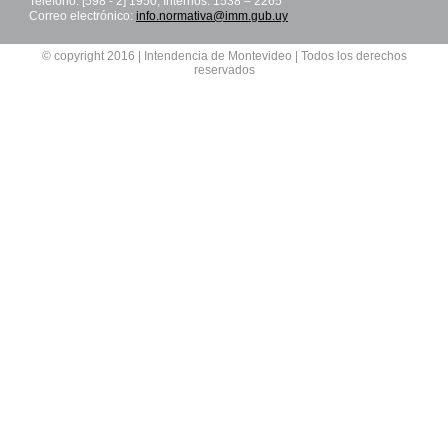
Teléfono: [598 - 2] 1950, Internos: 1538 – 2265
Correo electrónico:
info.normativa@imm.gub.uy
© copyright 2016 | Intendencia de Montevideo | Todos los derechos
reservados