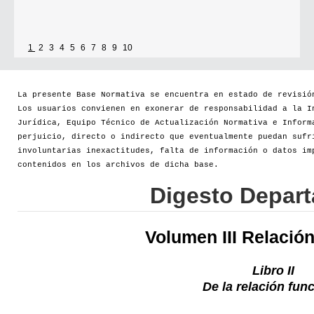
1
2
3
4
5
6
7
8
9
10
La presente Base Normativa se encuentra en estado de revisió
Los usuarios convienen en exonerar de responsabilidad a la I
Jurídica, Equipo Técnico de Actualización Normativa e Inform
perjuicio, directo o indirecto que eventualmente puedan sufr
involuntarias inexactitudes, falta de información o datos im
contenidos en los archivos de dicha base.
Digesto Depar
Volumen III Relació
Libro II
De la relación fun