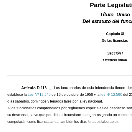
Parte Legislat
Título Único
Del estatuto del func
Capítulo XI
De las licencias
Sección I
Licencia anual
Artículo D.113 ._
Los funcionarios de esta Intendencia tienen d
establece la
Ley Nº 12.545
de 16 de octubre de 1958 y la
ley Nº 12.590
del 2
días sábados, domingos y feriados tales por la ley nacional.
A los funcionarios comprendidos por regímenes especiales de descanso sem
su descanso, salvo que por dicha circunstancia tengan asignado un compleme
computarán como licencia anual también los días feriados laborables.