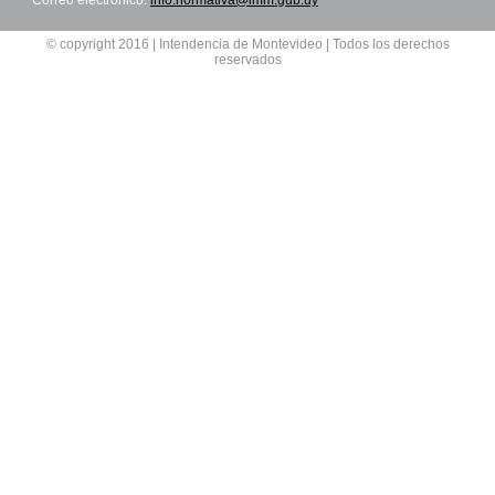
Correo electrónico:
info.normativa@imm.gub.uy
© copyright 2016 | Intendencia de Montevideo | Todos los derechos
reservados