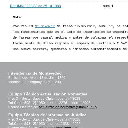
Res.IMM 9208/88 de 25.10.1988
num. 1
Nota:
Por Res.IM
Nº 3149/17
de fecha 17/07/2017, num. 1º, se est
los funcionarios que en el acto de inscripción se encontr
de Tareas por causal médica y antes de culminar el respec
formalmente de dicho régimen al amparo del artículo R.347
una nueva carrera, quedarán eliminados automáticamente de
Intendencia de Montevideo
Edificio sede: Avda. 18 de Julio 1360
Montevideo, Uruguay | C.P. 11200
Equipo Técnico Actualización Normativa
Piso 3 – Sector Sgo. de Chile – puerta nº 3023
Teléfono: [598 - 2] 1950, Interno: 2276 – anexo: 2902
Correo electrónico:
actualizacion.normativa@imm.gub.uy
Equipo Técnico de Información Jurídica
Piso 3 – Sector Sgo. de Chile – puerta nº 3028
Teléfono: [598 - 2] 1950, Internos: 1538 – 2265