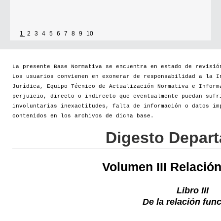
1
2
3
4
5
6
7
8
9
10
La presente Base Normativa se encuentra en estado de revisió
Los usuarios convienen en exonerar de responsabilidad a la I
Jurídica, Equipo Técnico de Actualización Normativa e Inform
perjuicio, directo o indirecto que eventualmente puedan sufr
involuntarias inexactitudes, falta de información o datos im
contenidos en los archivos de dicha base.
Digesto Depar
Volumen III Relació
Libro III
De la relación fun