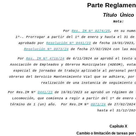
Parte Reglamen
Título Único
Nota:
Por
Res. IM Nº 0274/25
, en su nume
1º-. Prorrogar a partir del 1º de enero y hasta el 31 de
aprobado por
Resolución Nº 0441/23
de fecha 19/01/2023,
Resolución Nº 0973/24
de fecha 27/02/2024 con las mod
Por
Res. IM Nº 4716/24
de 6/11/2024 se aprobó el texto d
Asociación de Empleados y Obreros Municipales (ADEOM), esta
especial de jornadas de trabajo aplicable al personal per
obreras del Servicio Mantenimiento Vial que se adhiera, por
realización de una instancia de seguimiento 
Por Res.IM Nº
0441/23
de 19/01/2023 se aprobó un régimen de 
Locomoción, que comienza a regir a partir del 1º de enero 
término de 1 (un) año. Por Res.IM Nº
0973/24
de 27/02/2024 
hasta el 31/12/202
Capítulo X
Cambio o limitación de tareas por