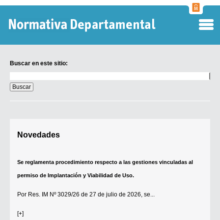
Normati
Departa
Buscar en este sitio:
Buscar
en
este
sitio:
Digesto Departamental
Novedades
TOBEFU
TOTID
Se reglamenta procedimiento respecto a las gestiones vinculadas al
Régimen Punitivo Departamental
permiso de Implantación y Viabilidad de Uso.
Buscar fuentes
Por
Res. IM Nº 3029/26
de 27 de julio de 2026, se...
Contacto
[+]