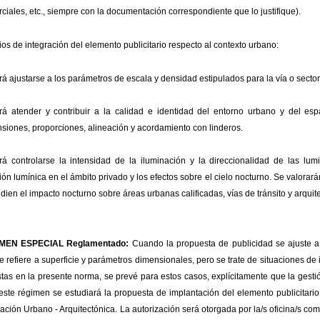
ciales, etc., siempre con la documentación correspondiente que lo justifique).
rios de integración del elemento publicitario respecto al contexto urbano:
á ajustarse a los parámetros de escala y densidad estipulados para la vía o secto
á atender y contribuir a la calidad e identidad del entorno urbano y del espa
siones, proporciones, alineación y acordamiento con linderos.
á controlarse la intensidad de la iluminación y la direccionalidad de las lumi
sión lumínica en el ámbito privado y los efectos sobre el cielo nocturno. Se valora
udien el impacto nocturno sobre áreas urbanas calificadas, vías de tránsito y arquite
MEN ESPECIAL Reglamentado:
Cuando la propuesta de publicidad se ajuste a
e refiere a superficie y parámetros dimensionales, pero se trate de situaciones de 
stas en la presente norma, se prevé para estos casos, explícitamente que la gesti
este régimen se estudiará la propuesta de implantación del elemento publicitario
ración Urbano - Arquitectónica. La autorización será otorgada por la/s oficina/s c