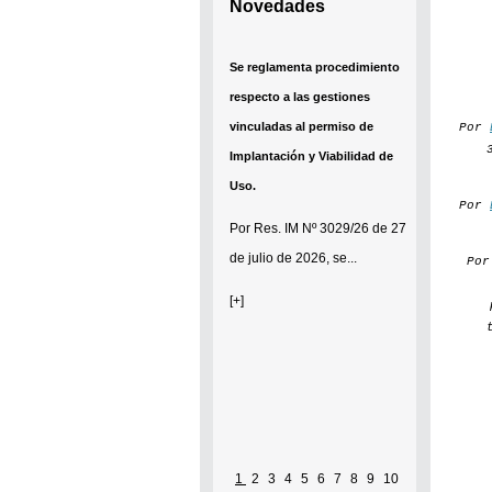
Novedades
Se reglamenta procedimiento
respecto a las gestiones
vinculadas al permiso de
Por
Implantación y Viabilidad de
Uso.
Por
Por
Res. IM Nº 3029/26
de 27
de julio de 2026, se...
Po
[+]
Se establece que estarán
1
2
3
4
5
6
7
8
9
10