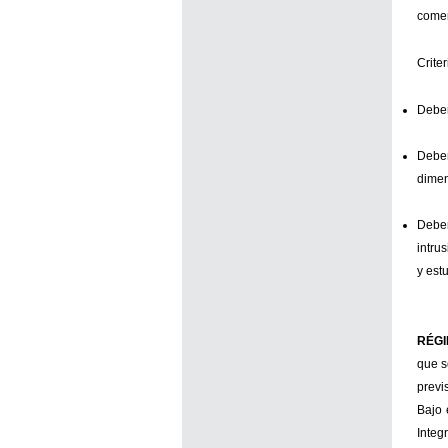
comer
Crite
Deber
Deber
dimen
Deber
intru
y est
RÉGI
que s
previ
Bajo 
Integ