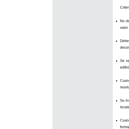
Crite
No de
valor.
Deber
decor
Se va
edific
Cuand
resol
Su in
local
Cuand
forma