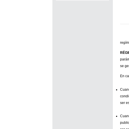
exonerados del pago de tasas y
sellados los establecimientos
que soliciten el reconocimiento
como Espacio Cultural
Independiente (ECI)
regím
Por...
RÉGI
[+]
parám
se ge
En ca
Cuand
condi
ser e
Cuand
publi