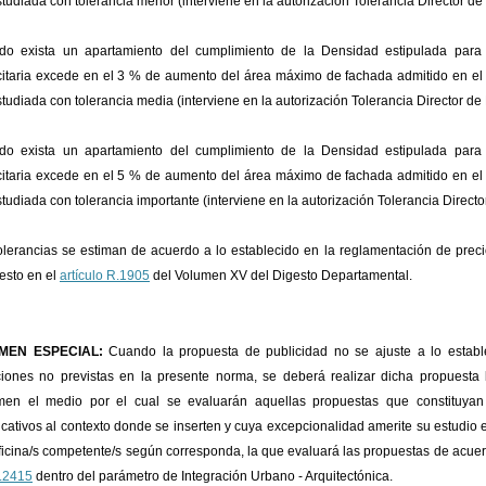
studiada con tolerancia menor (interviene en la autorización Tolerancia Director de 
o exista un apartamiento del cumplimiento de la Densidad estipulada para
citaria excede en el 3 % de aumento del área máximo de fachada admitido en el 
studiada con tolerancia media (interviene en la autorización Tolerancia Director de 
o exista un apartamiento del cumplimiento de la Densidad estipulada para
citaria excede en el 5 % de aumento del área máximo de fachada admitido en el 
studiada con tolerancia importante (interviene en la autorización Tolerancia Direct
olerancias se estiman de acuerdo a lo establecido en la reglamentación de prec
esto en el
artículo R.1905
del Volumen XV del Digesto Departamental.
MEN ESPECIAL:
Cuando la propuesta de publicidad no se ajuste a lo establ
ciones no previstas en la presente norma, se deberá realizar dicha propuest
en el medio por el cual se evaluarán aquellas propuestas que constituyan a
ficativos al contexto donde se inserten y cuya excepcionalidad amerite su estudio 
oficina/s competente/s según corresponda, la que evaluará las propuestas de acuerd
D.2415
dentro del parámetro de Integración Urbano - Arquitectónica.