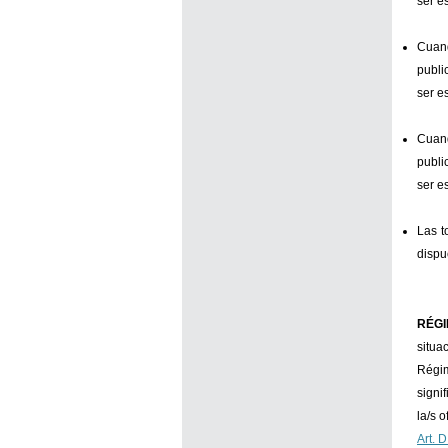
ser e
Cuand
publi
ser e
Cuand
publi
ser e
Las t
dispu
RÉGI
situa
Régim
signi
la/s 
Art. 