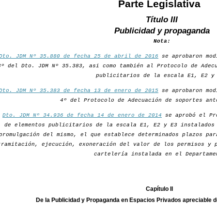
Parte Legislativa
Título III
Publicidad y propaganda
Nota:
Dto. JDM Nº 35.880 de fecha 25 de abril de 2016
se aprobaron mod
3º del Dto. JDM Nº 35.383, asi como también al Protocolo de Adec
publicitarios de la escala E1, E2 y
Dto. JDM Nº 35.383 de fecha 13 de enero de 2015
se aprobaron mod
4º del Protocolo de Adecuación de soportes ant
r
Dto. JDM Nº 34.936 de fecha 14 de enero de 2014
se aprobó el Pr
de elementos publicitarios de la escala E1, E2 y E3 instalados
promulgación del mismo, el que establece determinados plazos par
tramitación, ejecución, exoneración del valor de los permisos y 
cartelería instalada en el Departame
Capítulo II
De la Publicidad y Propaganda en Espacios Privados apreciable d