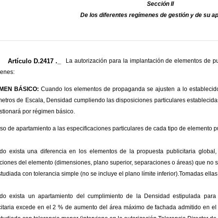
Sección II
De los diferentes regímenes de gestión y de su ap
Artículo D.2417 ._
La autorización para la implantación de elementos de p
enes:
MEN BÁSICO:
Cuando los elementos de propaganda se ajusten a lo establecido 
etros de Escala, Densidad cumpliendo las disposiciones particulares establecida
stionará por régimen básico.
so de apartamiento a las especificaciones particulares de cada tipo de elemento pub
o exista una diferencia en los elementos de la propuesta publicitaria globa
ciones del elemento (dimensiones, plano superior, separaciones o áreas) que no 
studiada con tolerancia simple (no se incluye el plano límite inferior).Tomadas ell
o exista un apartamiento del cumplimiento de la Densidad estipulada para
citaria excede en el 2 % de aumento del área máximo de fachada admitido en el 