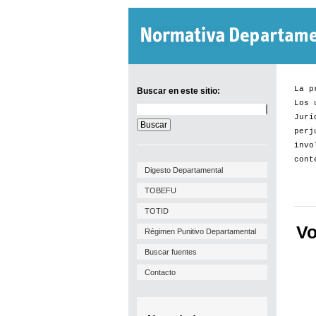
La p
Buscar en este sitio:
Los 
Buscar
Jurí
en
este
perj
sitio:
invo
cont
Digesto Departamental
TOBEFU
TOTID
Vo
Régimen Punitivo Departamental
Buscar fuentes
Contacto