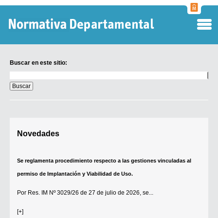
Normati
Departa
Buscar en este sitio:
Buscar
en
este
sitio:
Digesto Departamental
Novedades
TOBEFU
TOTID
Se reglamenta procedimiento respecto a las gestiones vinculadas al
Régimen Punitivo Departamental
permiso de Implantación y Viabilidad de Uso.
Buscar fuentes
Por
Res. IM Nº 3029/26
de 27 de julio de 2026, se...
Contacto
[+]