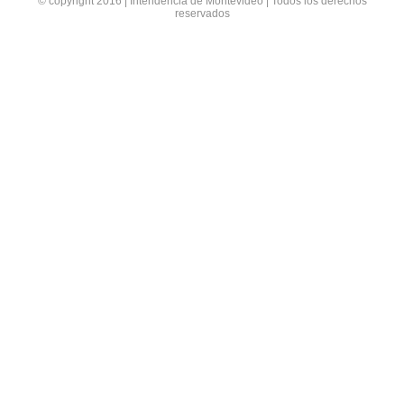
© copyright 2016 | Intendencia de Montevideo | Todos los derechos
reservados