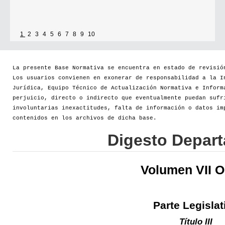
1
2
3
4
5
6
7
8
9
10
La presente Base Normativa se encuentra en estado de revisió
Los usuarios convienen en exonerar de responsabilidad a la I
Jurídica, Equipo Técnico de Actualización Normativa e Inform
perjuicio, directo o indirecto que eventualmente puedan sufr
involuntarias inexactitudes, falta de información o datos im
contenidos en los archivos de dicha base.
Digesto Depar
Volumen VII 
Parte Legislat
Título III