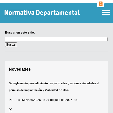
Normati
Departa
Buscar en este sitio:
Buscar
en
este
sitio:
Digesto Departamental
Novedades
TOBEFU
TOTID
Se reglamenta procedimiento respecto a las gestiones vinculadas al
Régimen Punitivo Departamental
permiso de Implantación y Viabilidad de Uso.
Buscar fuentes
Por
Res. IM Nº 3029/26
de 27 de julio de 2026, se...
Contacto
[+]