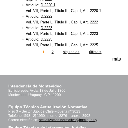
Articulo:
D.2220.1
Vol. VII, Parte L, Título III, Cap. I, Art. 2220.1
Articulo:
D.2222
Vol. VII, Parte L, Título III, Cap. I, Art. 2222
Articulo:
D.2223
Vol. VII, Parte L, Título III, Cap. I, Art. 2223
Articulo:
D.2225
Vol. VII, Parte L, Título III, Cap. I, Art. 2225
1
2
siguiente ›
último »
Páginas
más
Intendencia de Montevideo
Edificio sede: Avda. 18 de Julio 1360
Montevideo, Uruguay | C.P. 11200
Equipo Técnico Actualización Normativa
Piso 3 – Sector Sgo. de Chile – puerta nº 3023
Teléfono: [598 - 2] 1950, Interno: 2276 – anexo: 2902
Correo electrónico:
actualizacion.normativa@imm.gub.uy
Equipo Técnico de Información Jurídica