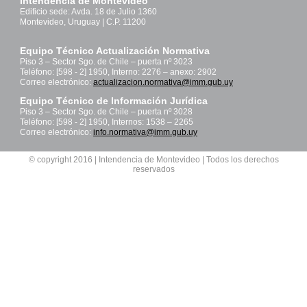
Intendencia de Montevideo
Edificio sede: Avda. 18 de Julio 1360
Montevideo, Uruguay | C.P. 11200
Equipo Técnico Actualización Normativa
Piso 3 – Sector Sgo. de Chile – puerta nº 3023
Teléfono: [598 - 2] 1950, Interno: 2276 – anexo: 2902
Correo electrónico:
actualizacion.normativa@imm.gub.uy
Equipo Técnico de Información Jurídica
Piso 3 – Sector Sgo. de Chile – puerta nº 3028
Teléfono: [598 - 2] 1950, Internos: 1538 – 2265
Correo electrónico:
info.normativa@imm.gub.uy
© copyright 2016 | Intendencia de Montevideo | Todos los derechos
reservados