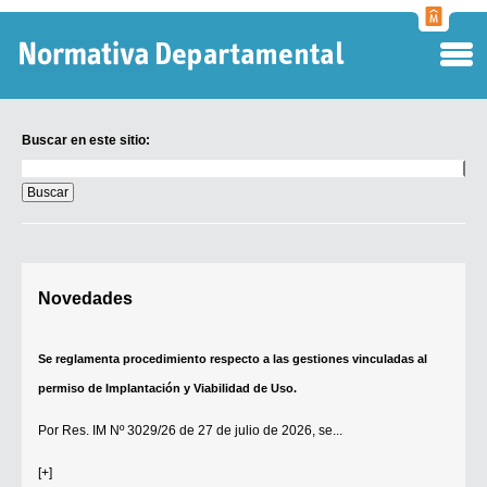
Normati
Departa
Buscar en este sitio:
Buscar
en
este
sitio:
Digesto Departamental
Novedades
TOBEFU
TOTID
Se reglamenta procedimiento respecto a las gestiones vinculadas al
Régimen Punitivo Departamental
permiso de Implantación y Viabilidad de Uso.
Buscar fuentes
Por
Res. IM Nº 3029/26
de 27 de julio de 2026, se...
Contacto
[+]