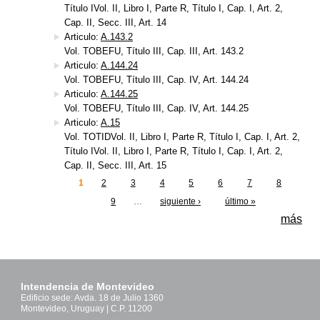
Título IVol. II, Libro I, Parte R, Título I, Cap. I, Art. 2,
Cap. II, Secc. III, Art. 14
Articulo:
A.143.2
Vol. TOBEFU, Título III, Cap. III, Art. 143.2
Articulo:
A.144.24
Vol. TOBEFU, Título III, Cap. IV, Art. 144.24
Articulo:
A.144.25
Vol. TOBEFU, Título III, Cap. IV, Art. 144.25
Articulo:
A.15
Vol. TOTIDVol. II, Libro I, Parte R, Título I, Cap. I, Art. 2,
Título IVol. II, Libro I, Parte R, Título I, Cap. I, Art. 2,
Cap. II, Secc. III, Art. 15
1
2
3
4
5
6
7
8
Páginas
9
…
siguiente ›
último »
más
Intendencia de Montevideo
Edificio sede: Avda. 18 de Julio 1360
Montevideo, Uruguay | C.P. 11200