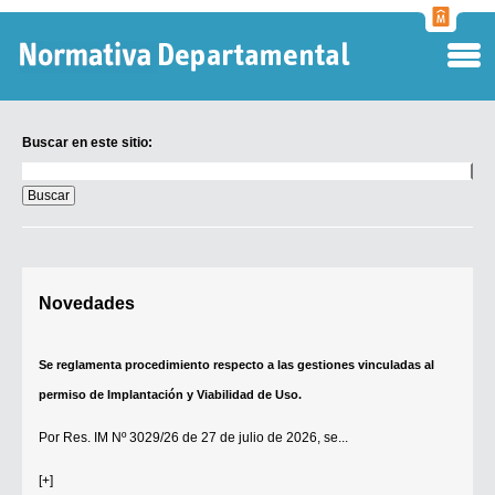
Normati
Departa
Buscar en este sitio:
Buscar
en
este
sitio:
Digesto Departamental
Novedades
TOBEFU
TOTID
Se reglamenta procedimiento respecto a las gestiones vinculadas al
Régimen Punitivo Departamental
permiso de Implantación y Viabilidad de Uso.
Buscar fuentes
Por
Res. IM Nº 3029/26
de 27 de julio de 2026, se...
Contacto
[+]