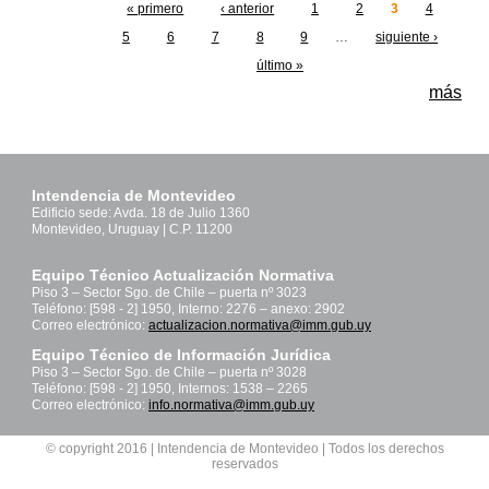
« primero
‹ anterior
1
2
3
4
Páginas
5
6
7
8
9
…
siguiente ›
último »
más
Intendencia de Montevideo
Edificio sede: Avda. 18 de Julio 1360
Montevideo, Uruguay | C.P. 11200
Equipo Técnico Actualización Normativa
Piso 3 – Sector Sgo. de Chile – puerta nº 3023
Teléfono: [598 - 2] 1950, Interno: 2276 – anexo: 2902
Correo electrónico:
actualizacion.normativa@imm.gub.uy
Equipo Técnico de Información Jurídica
Piso 3 – Sector Sgo. de Chile – puerta nº 3028
Teléfono: [598 - 2] 1950, Internos: 1538 – 2265
Correo electrónico:
info.normativa@imm.gub.uy
© copyright 2016 | Intendencia de Montevideo | Todos los derechos
reservados