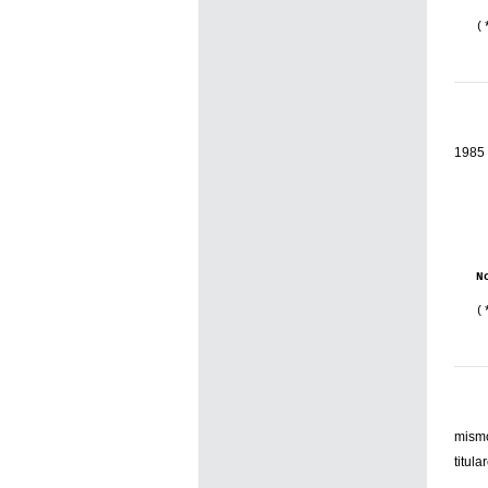
(
1985 
N
(
mismo
titul