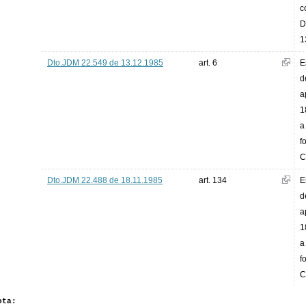
c
D
1
Dto.JDM 22.549 de 13.12.1985
art. 6
E
d
a
1
a
f
C
Dto.JDM 22.488 de 18.11.1985
art. 134
E
d
a
1
a
f
C
ota: