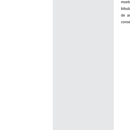
muebl
tribu
de ad
conse