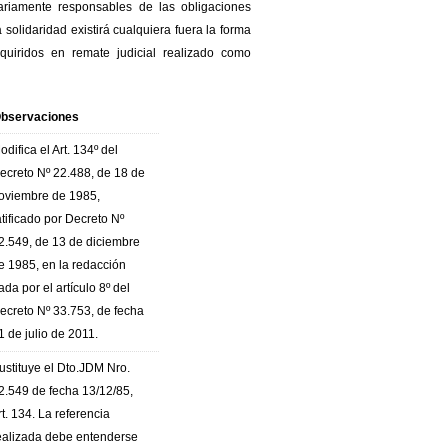
riamente responsables de las obligaciones
 solidaridad existirá cualquiera fuera la forma
uiridos en remate judicial realizado como
bservaciones
odifica el Art. 134º del
ecreto Nº 22.488, de 18 de
oviembre de 1985,
atificado por Decreto Nº
2.549, de 13 de diciembre
e 1985, en la redacción
ada por el artículo 8º del
ecreto Nº 33.753, de fecha
1 de julio de 2011.
ustituye el Dto.JDM Nro.
2.549 de fecha 13/12/85,
rt. 134. La referencia
ealizada debe entenderse