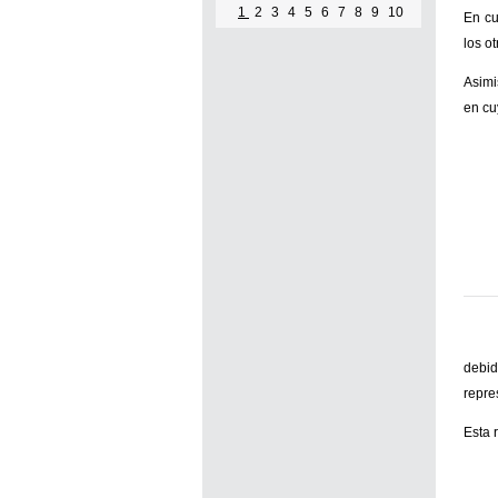
1
2
3
4
5
6
7
8
9
10
En cu
los o
Asimi
en cu
debid
repre
Esta 