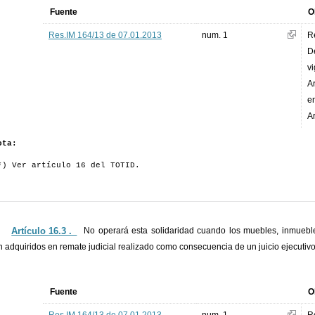
Fuente
O
Res.IM 164/13 de 07.01.2013
num. 1
R
D
vi
Ar
e
Ar
ota:
*) Ver artículo 16 del TOTID.
Artículo 16.3 ._
No operará esta solidaridad cuando los muebles, inmuebl
n adquiridos en remate judicial realizado como consecuencia de un juicio ejecutivo 
Fuente
O