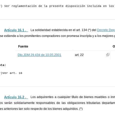
*) Ver reglamentación de la presente disposición incluida en los
Artículo 16.1 ._
La solidaridad establecida en el art. 134 (*) del
Decreto Dep
se extiende a los promitentes compradores con promesa inscripta y a los mejores
Fuente
O
Dto.JDM 29.434 de 10.05.2001
art. 22
ota:
*)Ver art. 16
Artículo 16.2 ._
Los adquirentes a cualquier título de bienes muebles o i
s serán solidariamente responsables de las obligaciones tributarias departa
ares anteriores tan solo respecto de los bienes adquiridos. (*)