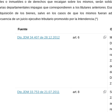
es o inmuebles o de derechos que recaigan sobre los mismos, serán solida
tarias departamentales impagas que correspondieren a los titulares anteriores. Esa
quisición de los bienes, salvo en los casos de que los mismos fueran adq
cuencia de un juicio ejecutivo tributario promovido por la Intendencia.(*)
Fuente
O
Dto.JDM 34.407 de 28.12.2012
art. 6
M
D
n
r
2
d
d
D
2
Dto.JDM 33.753 de 21.07.2011
art. 8
S
2
a
r