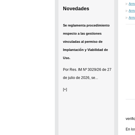
Arma
Novedades
Arma
Arm
Se establece que estarán
exonerados del pago de tasas y
sellados los establecimientos
que soliciten el reconocimiento
como Espacio Cultural
Independiente (ECI)
Por...
[+]
verif
En lo