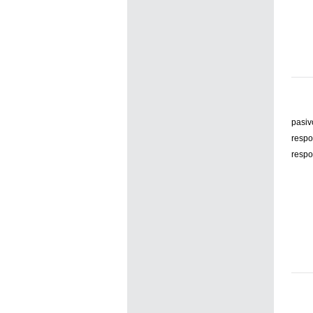
pasiv
respo
respo