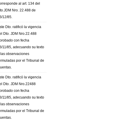
orresponde al art. 134 del
to.JDM Nro. 22.488 de
3/12/85.
ste Dto. ratificó la vigencia
el Dto. JDM Nro.22.488
probado con fecha
8/11/85, adecuando su texto
 las observaciones
ormuladas por el Tribunal de
uentas.
ste Dto. ratificó la vigencia
el Dto. JDM Nro.22488
probado con fecha
8/11/85, adecuando su texto
 las observaciones
ormuladas por el Tribunal de
uentas.