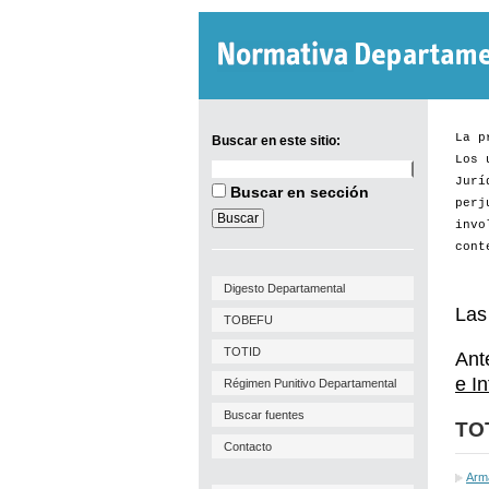
La p
Buscar en este sitio:
Los 
Buscar
Se reglamenta procedimiento
Jurí
en
Buscar en sección
este
perj
respecto a las gestiones
sitio:
invo
vinculadas al permiso de
cont
Implantación y Viabilidad de
Digesto Departamental
Uso.
Las
TOBEFU
Por
Res. IM Nº 3029/26
de 27
TOTID
Ant
de julio de 2026, se...
e I
Régimen Punitivo Departamental
[+]
Buscar fuentes
TO
Contacto
Arm