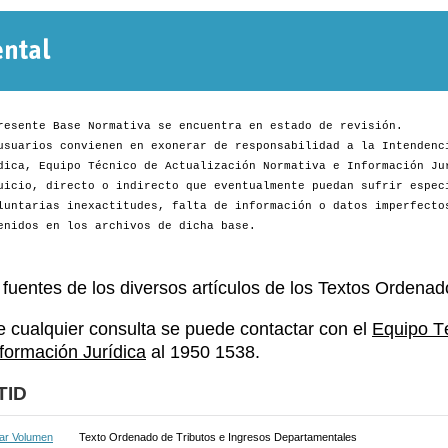
Normativa
Departamental
resente Base Normativa se encuentra en estado de revisión.
usuarios convienen en exonerar de responsabilidad a la Intendenc
dica, Equipo Técnico de Actualización Normativa e Información Ju
uicio, directo o indirecto que eventualmente puedan sufrir espec
luntarias inexactitudes, falta de información o datos imperfecto
enidos en los archivos de dicha base.
 fuentes de los diversos artículos de los Textos Ordenad
e cualquier consulta se puede contactar con el
Equipo T
nformación Jurídica
al 1950 1538.
TID
ar Volumen
Texto Ordenado de Tributos e Ingresos Departamentales