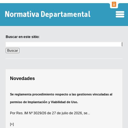
Normati
Departa
Buscar en este sitio:
Buscar
en
este
sitio:
Digesto Departamental
Novedades
TOBEFU
TOTID
Se reglamenta procedimiento respecto a las gestiones vinculadas al
Régimen Punitivo Departamental
permiso de Implantación y Viabilidad de Uso.
Buscar fuentes
Por
Res. IM Nº 3029/26
de 27 de julio de 2026, se...
Contacto
[+]