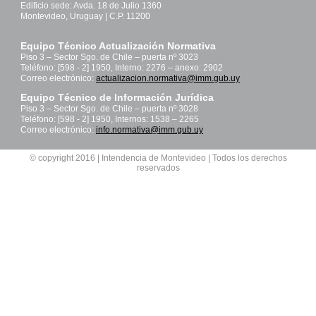
Edificio sede: Avda. 18 de Julio 1360
Montevideo, Uruguay | C.P. 11200
Equipo Técnico Actualización Normativa
Piso 3 – Sector Sgo. de Chile – puerta nº 3023
Teléfono: [598 - 2] 1950, Interno: 2276 – anexo: 2902
Correo electrónico:
actualizacion.normativa@imm.gub.uy
Equipo Técnico de Información Jurídica
Piso 3 – Sector Sgo. de Chile – puerta nº 3028
Teléfono: [598 - 2] 1950, Internos: 1538 – 2265
Correo electrónico:
info.normativa@imm.gub.uy
© copyright 2016 | Intendencia de Montevideo | Todos los derechos
reservados