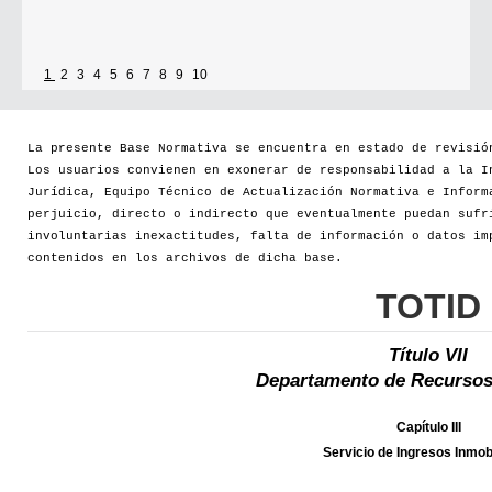
1
2
3
4
5
6
7
8
9
10
La presente Base Normativa se encuentra en estado de revisió
Los usuarios convienen en exonerar de responsabilidad a la I
Jurídica, Equipo Técnico de Actualización Normativa e Inform
perjuicio, directo o indirecto que eventualmente puedan sufr
involuntarias inexactitudes, falta de información o datos im
contenidos en los archivos de dicha base.
TOTID
Título VII
Departamento de Recursos
Capítulo III
Servicio de Ingresos Inmobi