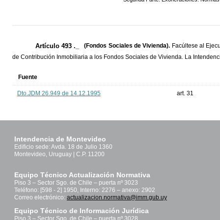
Artículo 493 ._
(Fondos Sociales de Vivienda).
Facúltese al Ejec
de Contribución Inmobiliaria a los Fondos Sociales de Vivienda. La Intendenci
Fuente
Dto.JDM 26.949 de 14.12.1995
art. 31
Intendencia de Montevideo
Edificio sede: Avda. 18 de Julio 1360
Montevideo, Uruguay | C.P. 11200
Equipo Técnico Actualización Normativa
Piso 3 – Sector Sgo. de Chile – puerta nº 3023
Teléfono: [598 - 2] 1950, Interno: 2276 – anexo: 2902
Correo electrónico:
actualizacion.normativa@imm.gub.uy
Equipo Técnico de Información Jurídica
Piso 3 – Sector Sgo. de Chile – puerta nº 3028