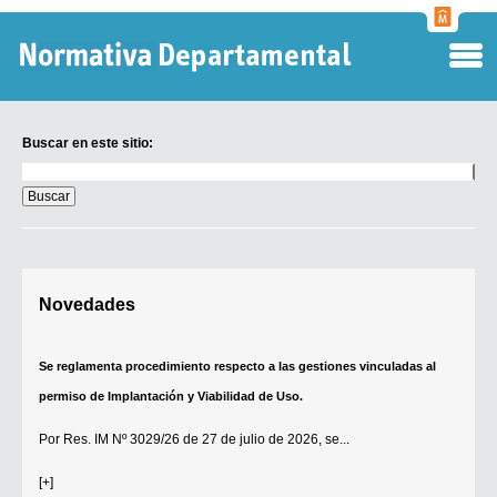
Normati
Departa
Buscar en este sitio:
Buscar
en
este
sitio:
Digesto Departamental
Novedades
TOBEFU
TOTID
Se reglamenta procedimiento respecto a las gestiones vinculadas al
Régimen Punitivo Departamental
permiso de Implantación y Viabilidad de Uso.
Buscar fuentes
Por
Res. IM Nº 3029/26
de 27 de julio de 2026, se...
Contacto
[+]