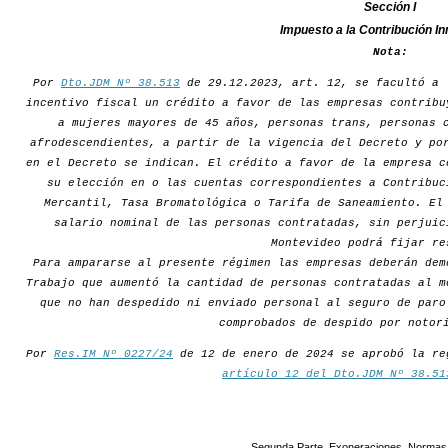
Sección I
Impuesto a la Contribución In
Nota:
Por
Dto.JDM Nº 38.513
de 29.12.2023, art. 12, se facultó a 
incentivo fiscal un crédito a favor de las empresas contribu
a mujeres mayores de 45 años, personas trans, personas 
afrodescendientes, a partir de la vigencia del Decreto y po
en el Decreto se indican. El crédito a favor de la empresa c
su elección en o las cuentas correspondientes a Contribuc
Mercantil, Tasa Bromatológica o Tarifa de Saneamiento. El
salario nominal de las personas contratadas, sin perjuic
Montevideo podrá fijar re
Para ampararse al presente régimen las empresas deberán dem
Trabajo que aumentó la cantidad de personas contratadas al m
que no han despedido ni enviado personal al seguro de paro
comprobados de despido por notor
Por
Res.IM Nº 0227/24
de 12 de enero de 2024 se aprobó la re
artículo 12 del Dto.JDM Nº 38.51
Segunda Parte. Exoneraciones. Normas