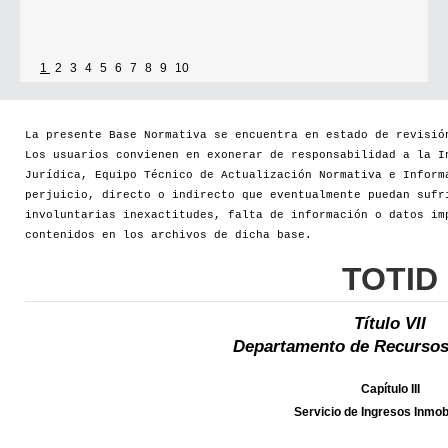
1
2
3
4
5
6
7
8
9
10
La presente Base Normativa se encuentra en estado de revisió
Los usuarios convienen en exonerar de responsabilidad a la I
Jurídica, Equipo Técnico de Actualización Normativa e Inform
perjuicio, directo o indirecto que eventualmente puedan sufr
involuntarias inexactitudes, falta de información o datos im
contenidos en los archivos de dicha base.
TOTID
Título VII
Departamento de Recursos
Capítulo III
Servicio de Ingresos Inmobi