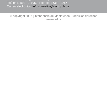
Teléfono: [598 - 2] 1950, Internos: 1538 – 2265
Correo electrónico:
info.normativa@imm.gub.uy
© copyright 2016 | Intendencia de Montevideo | Todos los derechos
reservados