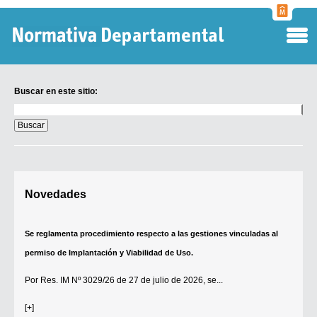
Normati
Departa
Buscar en este sitio:
Buscar
en
este
sitio:
Digesto Departamental
Novedades
TOBEFU
TOTID
Se reglamenta procedimiento respecto a las gestiones vinculadas al
Régimen Punitivo Departamental
permiso de Implantación y Viabilidad de Uso.
Buscar fuentes
Por
Res. IM Nº 3029/26
de 27 de julio de 2026, se...
Contacto
[+]