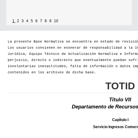
1
2
3
4
5
6
7
8
9
10
La presente Base Normativa se encuentra en estado de revisió
Los usuarios convienen en exonerar de responsabilidad a la I
Jurídica, Equipo Técnico de Actualización Normativa e Inform
perjuicio, directo o indirecto que eventualmente puedan sufr
involuntarias inexactitudes, falta de información o datos im
contenidos en los archivos de dicha base.
TOTID
Título VII
Departamento de Recursos
Capítulo I
Servicio Ingresos Comerc