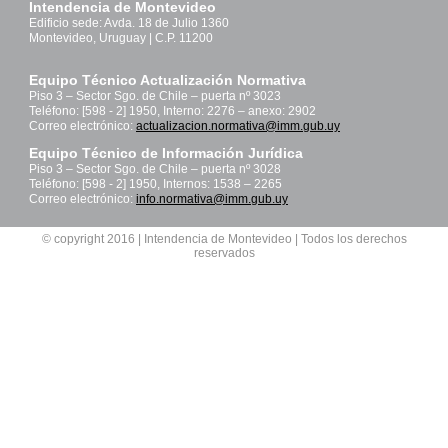
Intendencia de Montevideo
Edificio sede: Avda. 18 de Julio 1360
Montevideo, Uruguay | C.P. 11200
Equipo Técnico Actualización Normativa
Piso 3 – Sector Sgo. de Chile – puerta nº 3023
Teléfono: [598 - 2] 1950, Interno: 2276 – anexo: 2902
Correo electrónico:
actualizacion.normativa@imm.gub.uy
Equipo Técnico de Información Jurídica
Piso 3 – Sector Sgo. de Chile – puerta nº 3028
Teléfono: [598 - 2] 1950, Internos: 1538 – 2265
Correo electrónico:
info.normativa@imm.gub.uy
© copyright 2016 | Intendencia de Montevideo | Todos los derechos
reservados