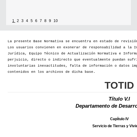
1
2
3
4
5
6
7
8
9
10
La presente Base Normativa se encuentra en estado de revisió
Los usuarios convienen en exonerar de responsabilidad a la I
Jurídica, Equipo Técnico de Actualización Normativa e Inform
perjuicio, directo o indirecto que eventualmente puedan sufr
involuntarias inexactitudes, falta de información o datos im
contenidos en los archivos de dicha base.
TOTID
Título V.I
Departamento de Desarro
Capítulo IV
Servicio de Tierras y Viv