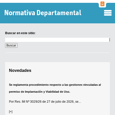
Normati
Departa
Buscar en este sitio:
Buscar
en
este
sitio:
Digesto Departamental
Novedades
TOBEFU
TOTID
Se reglamenta procedimiento respecto a las gestiones vinculadas al
Régimen Punitivo Departamental
permiso de Implantación y Viabilidad de Uso.
Buscar fuentes
Por
Res. IM Nº 3029/26
de 27 de julio de 2026, se...
Contacto
[+]