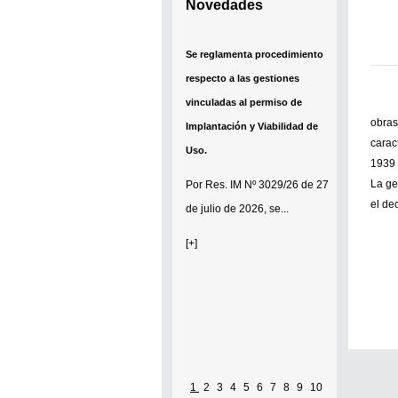
Novedades
Se reglamenta procedimiento
respecto a las gestiones
vinculadas al permiso de
obras
Implantación y Viabilidad de
carac
Uso.
1939 
La ge
Por
Res. IM Nº 3029/26
de 27
el de
de julio de 2026, se...
[+]
1
2
3
4
5
6
7
8
9
10