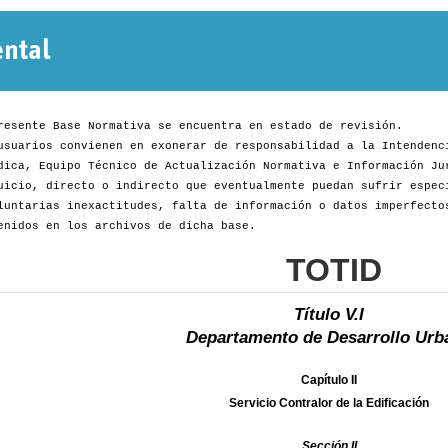
Normativa
Departamental
resente Base Normativa se encuentra en estado de revisión.
usuarios convienen en exonerar de responsabilidad a la Intendenc
dica, Equipo Técnico de Actualización Normativa e Información Ju
uicio, directo o indirecto que eventualmente puedan sufrir espec
luntarias inexactitudes, falta de información o datos imperfecto
enidos en los archivos de dicha base.
TOTID
Título V.I
Departamento de Desarrollo Urb
Capítulo II
Servicio Contralor de la Edificación
Sección II