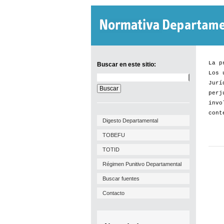
La p
Buscar en este sitio:
Los 
Buscar
Jurí
en
este
perj
sitio:
invo
cont
Digesto Departamental
TOBEFU
TOTID
Régimen Punitivo Departamental
Buscar fuentes
Contacto