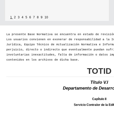
1
2
3
4
5
6
7
8
9
10
La presente Base Normativa se encuentra en estado de revisió
Los usuarios convienen en exonerar de responsabilidad a la I
Jurídica, Equipo Técnico de Actualización Normativa e Inform
perjuicio, directo o indirecto que eventualmente puedan sufr
involuntarias inexactitudes, falta de información o datos im
contenidos en los archivos de dicha base.
TOTID
Título V.I
Departamento de Desarro
Capítulo II
Servicio Contralor de la Edi