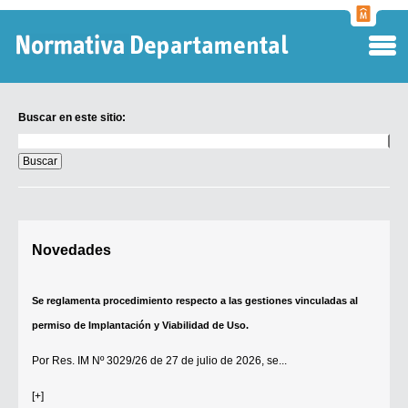
Normati
Departa
Buscar en este sitio:
Buscar
en
este
sitio:
Digesto Departamental
Novedades
TOBEFU
TOTID
Se reglamenta procedimiento respecto a las gestiones vinculadas al
Régimen Punitivo Departamental
permiso de Implantación y Viabilidad de Uso.
Buscar fuentes
Por
Res. IM Nº 3029/26
de 27 de julio de 2026, se...
Contacto
[+]