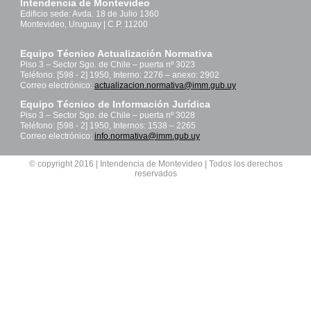
Intendencia de Montevideo
Edificio sede: Avda. 18 de Julio 1360
Montevideo, Uruguay | C.P. 11200
Equipo Técnico Actualización Normativa
Piso 3 – Sector Sgo. de Chile – puerta nº 3023
Teléfono: [598 - 2] 1950, Interno: 2276 – anexo: 2902
Correo electrónico:
actualizacion.normativa@imm.gub.uy
Equipo Técnico de Información Jurídica
Piso 3 – Sector Sgo. de Chile – puerta nº 3028
Teléfono: [598 - 2] 1950, Internos: 1538 – 2265
Correo electrónico:
info.normativa@imm.gub.uy
© copyright 2016 | Intendencia de Montevideo | Todos los derechos
reservados