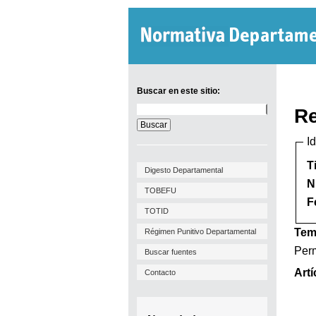
Buscar en este sitio:
Buscar
Re
en
este
I
sitio:
T
Digesto Departamental
N
TOBEFU
F
TOTID
Tem
Régimen Punitivo Departamental
Perm
Buscar fuentes
Artí
Contacto