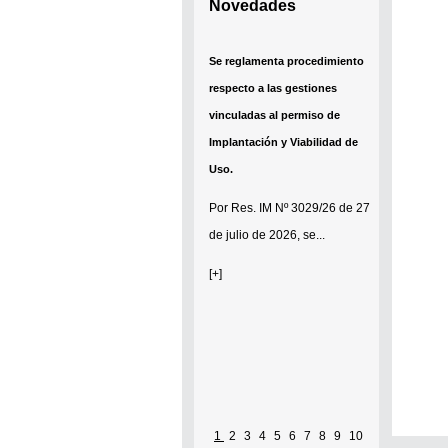
Novedades
Se reglamenta procedimiento
respecto a las gestiones
vinculadas al permiso de
Implantación y Viabilidad de
Uso.
Por
Res. IM Nº 3029/26
de 27
de julio de 2026, se...
[+]
1
2
3
4
5
6
7
8
9
10