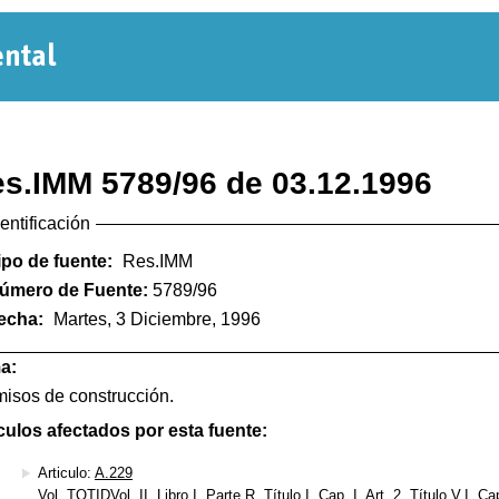
Normativa
Departamental
s.IMM 5789/96 de 03.12.1996
dentificación
ipo de fuente:
Res.IMM
úmero de Fuente:
5789/96
echa:
Martes, 3 Diciembre, 1996
a:
isos de construcción.
culos afectados por esta fuente:
Articulo:
A.229
Vol. TOTIDVol. II, Libro I, Parte R, Título I, Cap. I, Art. 2, Título V.I, Cap