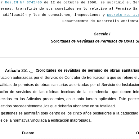
or
Res.IM Nº 3745/00
de 12 de octubre de 2000, se suprimió el Ser
ternas, transfiriendo sus cometidos en lo relativo al Permiso Sa
Edificación y los de conexiones, inspecciones y
Decreto No. 1.
Departamento de Desarrollo Ambienta
Sección I
Solicitudes de Reválidas de Permisos de Obras Sa
Artículo 251 ._
(Solicitudes de reválidas de permiso de obras sanitarias
rucción autorizadas por el Servicio de Contralor de Edificación a que se refiere e
válidas de permisos de obras sanitarias autorizadas por el Servicio de Instalaci
ación de servicios de las oficinas técnicas de la Intendencia que deben inter
lecidos en los Artículos precedentes, en cuanto fueren aplicables. Este porce
lecidos precedentemente, los que deberán abonarse en su totalidad.
 gestiones se admitirán solo dentro de los cinco años posteriores a la caducidad d
os de la normativa vinculada a edificación inapropiada.
Fuente
O