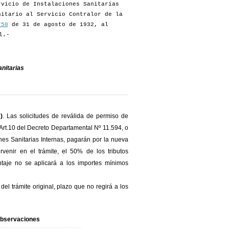
vicio de Instalaciones Sanitarias
nitario al Servicio Contralor de la
750
de 31 de agosto de 1932, al
l.-
nitarias
)
. Las solicitudes de reválida de permiso de
l Art.10 del Decreto Departamental Nº 11.594, o
ones Sanitarias Internas, pagarán por la nueva
venir en el trámite, el 50% de los tributos
ntaje no se aplicará a los importes mínimos
el trámite original, plazo que no regirá a los
bservaciones