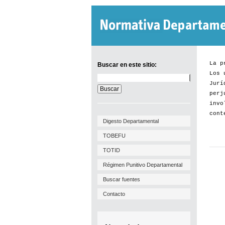
La p
Buscar en este sitio:
Los 
Buscar
Jurí
en
este
perj
sitio:
invo
cont
Digesto Departamental
TOBEFU
TOTID
Régimen Punitivo Departamental
Buscar fuentes
Contacto