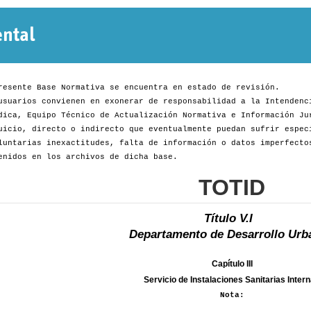
Normativa
Departamental
resente Base Normativa se encuentra en estado de revisión.
usuarios convienen en exonerar de responsabilidad a la Intendenc
dica, Equipo Técnico de Actualización Normativa e Información Ju
uicio, directo o indirecto que eventualmente puedan sufrir espec
luntarias inexactitudes, falta de información o datos imperfecto
enidos en los archivos de dicha base.
TOTID
Título V.I
Departamento de Desarrollo Urb
Capítulo III
Servicio de Instalaciones Sanitarias Inter
Nota: