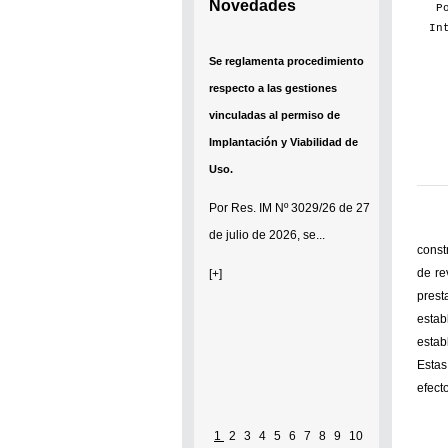
Novedades
P
In
Se reglamenta procedimiento
respecto a las gestiones
vinculadas al permiso de
Implantación y Viabilidad de
Uso.
Por
Res. IM Nº 3029/26
de 27
de julio de 2026, se...
const
de re
[+]
prest
estab
estab
Estas
efect
1
2
3
4
5
6
7
8
9
10