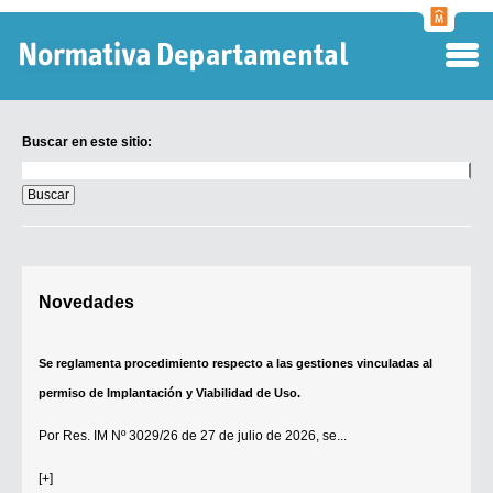
Normati
Departa
Buscar en este sitio:
Buscar
en
este
sitio:
Digesto Departamental
Novedades
TOBEFU
TOTID
Se reglamenta procedimiento respecto a las gestiones vinculadas al
Régimen Punitivo Departamental
permiso de Implantación y Viabilidad de Uso.
Buscar fuentes
Por
Res. IM Nº 3029/26
de 27 de julio de 2026, se...
Contacto
[+]