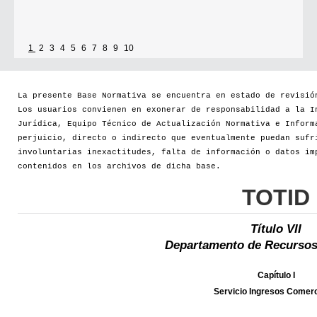
1
2
3
4
5
6
7
8
9
10
La presente Base Normativa se encuentra en estado de revisió
Los usuarios convienen en exonerar de responsabilidad a la I
Jurídica, Equipo Técnico de Actualización Normativa e Inform
perjuicio, directo o indirecto que eventualmente puedan sufr
involuntarias inexactitudes, falta de información o datos im
contenidos en los archivos de dicha base.
TOTID
Título VII
Departamento de Recursos
Capítulo I
Servicio Ingresos Comerc