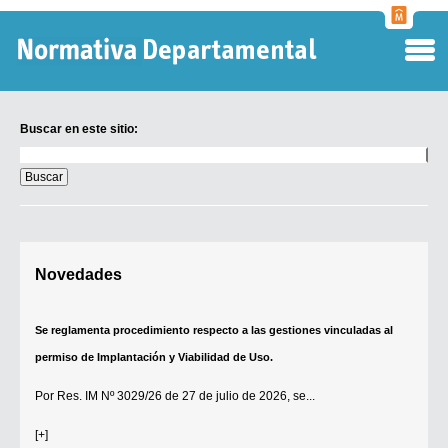
Normati
Departa
Buscar en este sitio:
Buscar
en
este
sitio:
Digesto Departamental
Novedades
TOBEFU
TOTID
Se reglamenta procedimiento respecto a las gestiones vinculadas al
Régimen Punitivo Departamental
permiso de Implantación y Viabilidad de Uso.
Buscar fuentes
Por
Res. IM Nº 3029/26
de 27 de julio de 2026, se...
Contacto
[+]