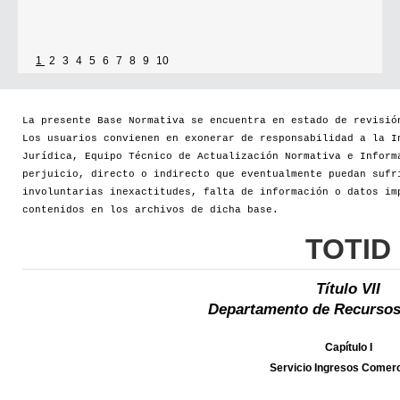
1
2
3
4
5
6
7
8
9
10
La presente Base Normativa se encuentra en estado de revisió
Los usuarios convienen en exonerar de responsabilidad a la I
Jurídica, Equipo Técnico de Actualización Normativa e Inform
perjuicio, directo o indirecto que eventualmente puedan sufr
involuntarias inexactitudes, falta de información o datos im
contenidos en los archivos de dicha base.
TOTID
Título VII
Departamento de Recursos
Capítulo I
Servicio Ingresos Comerc