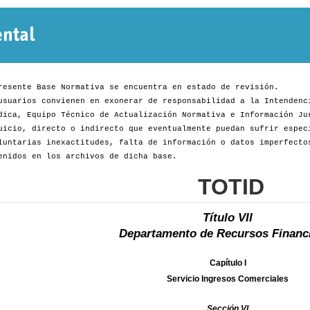
Normativa
Departamental
resente Base Normativa se encuentra en estado de revisión.
usuarios convienen en exonerar de responsabilidad a la Intendenc
dica, Equipo Técnico de Actualización Normativa e Información Ju
uicio, directo o indirecto que eventualmente puedan sufrir espec
luntarias inexactitudes, falta de información o datos imperfecto
enidos en los archivos de dicha base.
TOTID
Título VII
Departamento de Recursos Financ
Capítulo I
Servicio Ingresos Comerciales
Sección VI