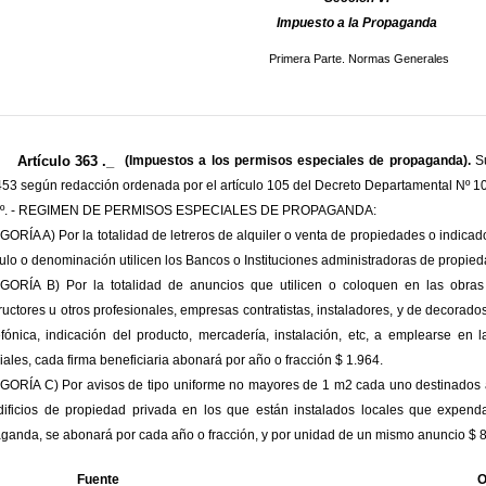
Impuesto a la Propaganda
Primera Parte. Normas Generales
Artículo 363 ._
(Impuestos a los permisos especiales de propaganda).
Su
453 según redacción ordenada por el artículo 105 del Decreto Departamental Nº 10.
t.3º. - REGIMEN DE PERMISOS ESPECIALES DE PROPAGANDA:
ORÍA A) Por la totalidad de letreros de alquiler o venta de propiedades o indica
tulo o denominación utilicen los Bancos o Instituciones administradoras de propied
ORÍA B) Por la totalidad de anuncios que utilicen o coloquen en las obras d
ructores u otros profesionales, empresas contratistas, instaladores, y de decorado
efónica, indicación del producto, mercadería, instalación, etc, a emplearse en
iales, cada firma beneficiaria abonará por año o fracción $ 1.964.
ORÍA C) Por avisos de tipo uniforme no mayores de 1 m2 cada uno destinados a 
dificios de propiedad privada en los que están instalados locales que expend
ganda, se abonará por cada año o fracción, y por unidad de un mismo anuncio $ 8
Fuente
O