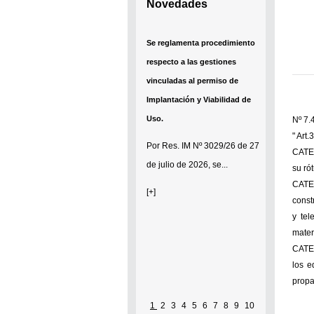
Novedades
Se reglamenta procedimiento
respecto a las gestiones
vinculadas al permiso de
Implantación y Viabilidad de
Uso.
Nº 7.
" Ar
Por
Res. IM Nº 3029/26
de 27
CATEG
de julio de 2026, se...
su ró
CATEG
[+]
const
y tel
mater
CATEG
los e
propa
1
2
3
4
5
6
7
8
9
10