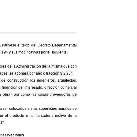
stitúyese el texto del Decreto Departamental
194 y sus modificativas por el siguiente:
dores de la Administración de la misma que con
ades, se abonará por año o fracción $ 2.234.
e construcción los ingenieros, arquitectos,
s (mención del interesado, dirección comercial
 la obra), así como las casas proveedoras de
ser colocados en las superficies murales de
an el producto o la mercadería motivo de la
1".
bservaciones