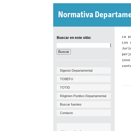
La p
Buscar en este sitio:
Los 
Buscar
Jurí
en
este
perj
sitio:
invo
cont
Digesto Departamental
TOBEFU
TOTID
Régimen Punitivo Departamental
Buscar fuentes
Contacto