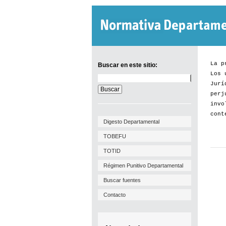
La p
Buscar en este sitio:
Los 
Buscar
Jurí
en
este
perj
sitio:
invo
cont
Digesto Departamental
TOBEFU
TOTID
Régimen Punitivo Departamental
Buscar fuentes
Contacto