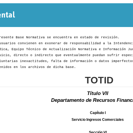
Normativa
Departamental
resente Base Normativa se encuentra en estado de revisión.
usuarios convienen en exonerar de responsabilidad a la Intendenc
dica, Equipo Técnico de Actualización Normativa e Información Ju
uicio, directo o indirecto que eventualmente puedan sufrir espec
luntarias inexactitudes, falta de información o datos imperfecto
enidos en los archivos de dicha base.
TOTID
Título VII
Departamento de Recursos Financ
Capítulo I
Servicio Ingresos Comerciales
Sección VI