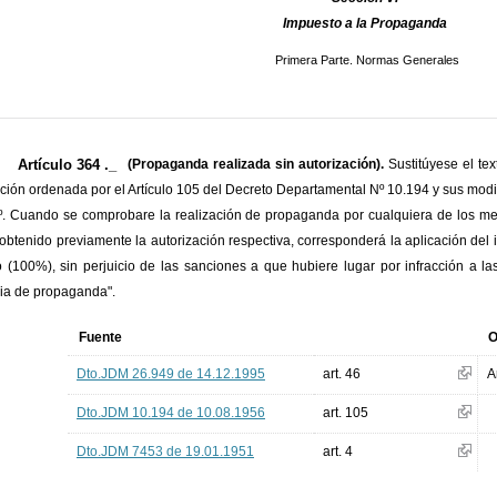
Impuesto a la Propaganda
Primera Parte. Normas Generales
Artículo 364 ._
(Propaganda realizada sin autorización).
Sustitúyese el te
ción ordenada por el Artículo 105 del Decreto Departamental Nº 10.194 y sus modifi
4º. Cuando se comprobare la realización de propaganda por cualquiera de los me
obtenido previamente la autorización respectiva, corresponderá la aplicación del
o (100%), sin perjuicio de las sanciones a que hubiere lugar por infracción a l
ia de propaganda".
Fuente
O
Dto.JDM 26.949 de 14.12.1995
art. 46
A
Dto.JDM 10.194 de 10.08.1956
art. 105
Dto.JDM 7453 de 19.01.1951
art. 4