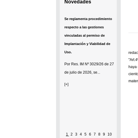
Novedades
Se reglamenta procedimiento
respecto a las gestiones
vinculadas al permiso de
Implantación y Viabilidad de
Uso.
redac
"Art.
Por
Res. IM Nº 3029/26
de 27
haya 
de julio de 2026, se...
cient
mater
[+]
1
2
3
4
5
6
7
8
9
10