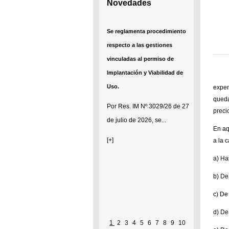
Novedades
Se reglamenta procedimiento
respecto a las gestiones
vinculadas al permiso de
Implantación y Viabilidad de
Uso.
expen
queda
Por
Res. IM Nº 3029/26
de 27
preci
de julio de 2026, se...
En aq
[+]
a la 
a) Ha
b) De
c) De
d) De
1
2
3
4
5
6
7
8
9
10