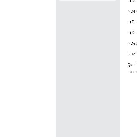
e) De
f) De
g) De
h) De
i) De
j) De
Queda
mismo