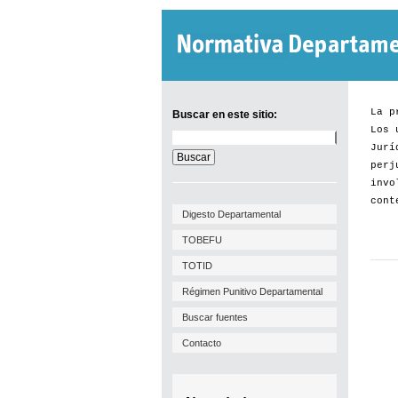
La p
Buscar en este sitio:
Los 
Buscar
Jurí
en
este
perj
sitio:
invo
cont
Digesto Departamental
TOBEFU
TOTID
Régimen Punitivo Departamental
Buscar fuentes
Contacto