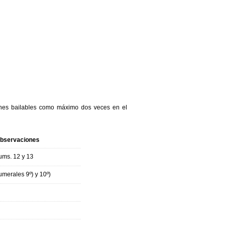
ones bailables como máximo dos veces en el
bservaciones
ums. 12 y 13
umerales 9º) y 10º)