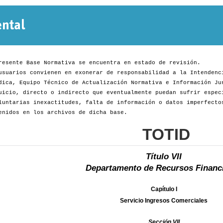
Normativa
Departamental
resente Base Normativa se encuentra en estado de revisión.
usuarios convienen en exonerar de responsabilidad a la Intendenc
dica, Equipo Técnico de Actualización Normativa e Información Ju
uicio, directo o indirecto que eventualmente puedan sufrir espec
luntarias inexactitudes, falta de información o datos imperfecto
enidos en los archivos de dicha base.
TOTID
Título VII
Departamento de Recursos Financ
Capítulo I
Servicio Ingresos Comerciales
Sección VII