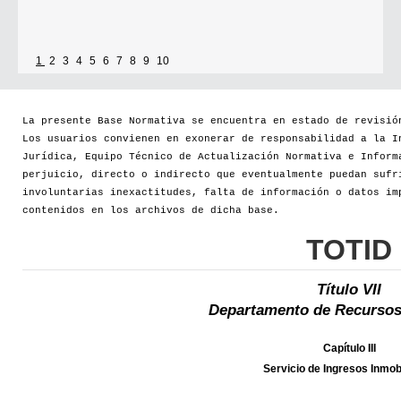
1
2
3
4
5
6
7
8
9
10
La presente Base Normativa se encuentra en estado de revisió
Los usuarios convienen en exonerar de responsabilidad a la I
Jurídica, Equipo Técnico de Actualización Normativa e Inform
perjuicio, directo o indirecto que eventualmente puedan sufr
involuntarias inexactitudes, falta de información o datos im
contenidos en los archivos de dicha base.
TOTID
Título VII
Departamento de Recursos
Capítulo III
Servicio de Ingresos Inmobi