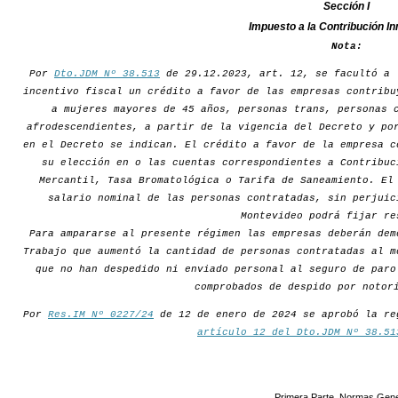
Sección I
Impuesto a la Contribución In
Nota:
Por
Dto.JDM Nº 38.513
de 29.12.2023, art. 12, se facultó a 
incentivo fiscal un crédito a favor de las empresas contribu
a mujeres mayores de 45 años, personas trans, personas 
afrodescendientes, a partir de la vigencia del Decreto y po
en el Decreto se indican. El crédito a favor de la empresa c
su elección en o las cuentas correspondientes a Contribuc
Mercantil, Tasa Bromatológica o Tarifa de Saneamiento. El
salario nominal de las personas contratadas, sin perjuic
Montevideo podrá fijar re
Para ampararse al presente régimen las empresas deberán dem
Trabajo que aumentó la cantidad de personas contratadas al m
que no han despedido ni enviado personal al seguro de paro
comprobados de despido por notor
Por
Res.IM Nº 0227/24
de 12 de enero de 2024 se aprobó la re
artículo 12 del Dto.JDM Nº 38.51
Primera Parte. Normas Gene