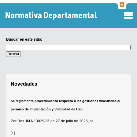
Normati
Departa
Buscar en este sitio:
Buscar
en
este
sitio:
Digesto Departamental
Novedades
TOBEFU
TOTID
Se reglamenta procedimiento respecto a las gestiones vinculadas al
Régimen Punitivo Departamental
permiso de Implantación y Viabilidad de Uso.
Buscar fuentes
Por
Res. IM Nº 3029/26
de 27 de julio de 2026, se...
Contacto
[+]