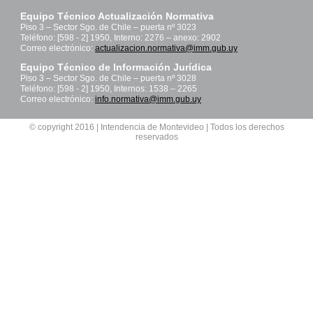
Equipo Técnico Actualización Normativa
Piso 3 – Sector Sgo. de Chile – puerta nº 3023
Teléfono: [598 - 2] 1950, Interno: 2276 – anexo: 2902
Correo electrónico:
actualizacion.normativa@imm.gub.uy
Equipo Técnico de Información Jurídica
Piso 3 – Sector Sgo. de Chile – puerta nº 3028
Teléfono: [598 - 2] 1950, Internos: 1538 – 2265
Correo electrónico:
info.normativa@imm.gub.uy
© copyright 2016 | Intendencia de Montevideo | Todos los derechos
reservados